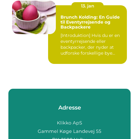
13. jan
Brunch Kolding: En Guide
til Eventyrrejsende og
Backpackere
[Introduktion] Hvis du er en
eventyrrejsende eller
backpacker, der nyder at
udforske forskellige bye...
Adresse