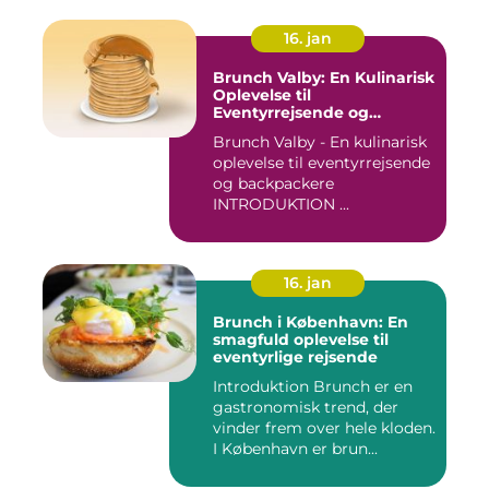
16. jan
Brunch Valby: En Kulinarisk
Oplevelse til
Eventyrrejsende og
Backpackere
Brunch Valby - En kulinarisk
oplevelse til eventyrrejsende
og backpackere
INTRODUKTION ...
16. jan
Brunch i København: En
smagfuld oplevelse til
eventyrlige rejsende
Introduktion Brunch er en
gastronomisk trend, der
vinder frem over hele kloden.
I København er brun...