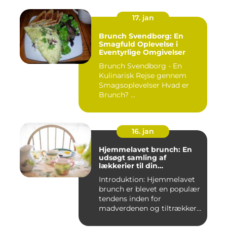
17. jan
Brunch Svendborg: En
Smagfuld Oplevelse i
Eventyrlige Omgivelser
Brunch Svendborg - En
Kulinarisk Rejse gennem
Smagsoplevelser Hvad er
Brunch? ...
16. jan
Hjemmelavet brunch: En
udsøgt samling af
lækkerier til din
morgenmad
Introduktion: Hjemmelavet
brunch er blevet en populær
tendens inden for
madverdenen og tiltrækker
en...