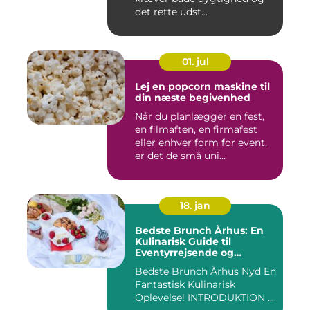
det rette udst...
01. jul
Lej en popcorn maskine til
din næste begivenhed
Når du planlægger en fest,
en filmaften, en firmafest
eller enhver form for event,
er det de små uni...
18. jan
Bedste Brunch Århus: En
Kulinarisk Guide til
Eventyrrejsende og
Backpackere
Bedste Brunch Århus Nyd En
Fantastisk Kulinarisk
Oplevelse! INTRODUKTION ...