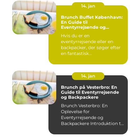
14. jan
Brunch Buffet København:
En Guide til
Eventyrrejsende og
Backpackere
Hvis du er en
eventyrrejsende eller en
backpacker, der søger efter
en fantastisk
brunchoplevelse i K...
14. jan
Brunch på Vesterbro: En
Guide til Eventyrrejsende
og Backpackere
Brunch Vesterbro: En
Oplevelse for
Eventyrrejsende og
Backpackere Introduktion til
Brunch Vesterb...