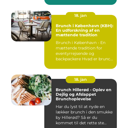
18. jan
Brunch i København (KBH):
En udforskning af en
mættende tradition
Brunch i København - En
mættende tradition for
eventyrrejsende og
backpackere Hvad er brunch
og h...
18. jan
Brunch Hillerød - Oplev en
Dejlig og Afslappet
Brunchoplevelse
Har du lyst til at nyde en
lækker brunch i den smukke
by Hillerød? Så er du
kommet til det rette ste...