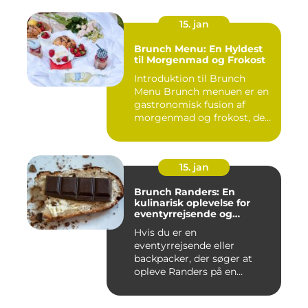
15. jan
Brunch Menu: En Hyldest
til Morgenmad og Frokost
Introduktion til Brunch
Menu Brunch menuen er en
gastronomisk fusion af
morgenmad og frokost, der
g...
15. jan
Brunch Randers: En
kulinarisk oplevelse for
eventyrrejsende og
backpackere
Hvis du er en
eventyrrejsende eller
backpacker, der søger at
opleve Randers på en
anderledes og smag...