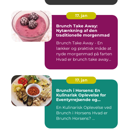
17. jan
Brunch Take Away:
Nytænkning af den
traditionelle morgenmad
Brunch Take Away - En
lækker og praktisk måde at
nyde morgenmad på farten
Hvad er brunch take away...
17. jan
Brunch i Horsens: En
Kulinarisk Oplevelse for
Eventyrrejsende og
Backpackere
En Kulinarisk Oplevelse ved
Brunch i Horsens Hvad er
Brunch Horsens? ...