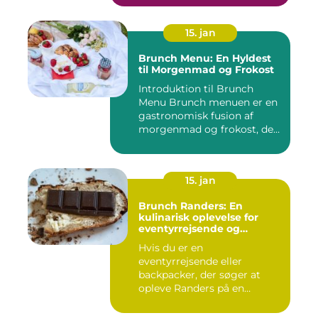
15. jan
Brunch Menu: En Hyldest
til Morgenmad og Frokost
Introduktion til Brunch
Menu Brunch menuen er en
gastronomisk fusion af
morgenmad og frokost, der
g...
15. jan
Brunch Randers: En
kulinarisk oplevelse for
eventyrrejsende og
backpackere
Hvis du er en
eventyrrejsende eller
backpacker, der søger at
opleve Randers på en
anderledes og smag...