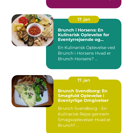
17. jan
Brunch i Horsens: En
Kulinarisk Oplevelse for
Eventyrrejsende og
Backpackere
En Kulinarisk Oplevelse ved
Brunch i Horsens Hvad er
Brunch Horsens? ...
17. jan
Brunch Svendborg: En
Smagfuld Oplevelse i
Eventyrlige Omgivelser
Brunch Svendborg - En
Kulinarisk Rejse gennem
Smagsoplevelser Hvad er
Brunch? ...