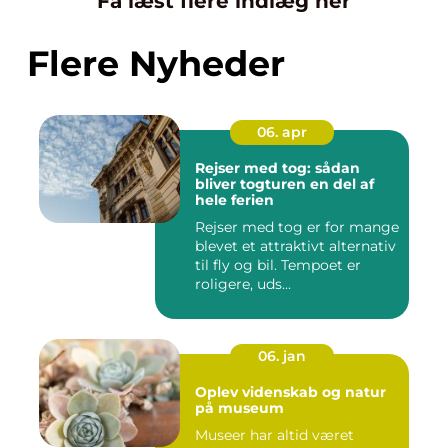
Få læst flere indlæg her
Flere Nyheder
06. apr
Rejser med tog: sådan
bliver togturen en del af
hele ferien
Rejser med tog er for mange
blevet et attraktivt alternativ
til fly og bil. Tempoet er
roligere, uds...
06. jan
Oplev videnskab og natur
på museum
Museer har altid været