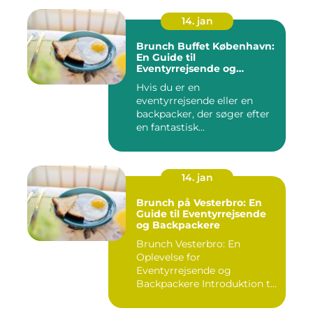
14. jan
Brunch Buffet København:
En Guide til
Eventyrrejsende og
Backpackere
Hvis du er en
eventyrrejsende eller en
backpacker, der søger efter
en fantastisk
brunchoplevelse i K...
14. jan
Brunch på Vesterbro: En
Guide til Eventyrrejsende
og Backpackere
Brunch Vesterbro: En
Oplevelse for
Eventyrrejsende og
Backpackere Introduktion til
Brunch Vesterb...