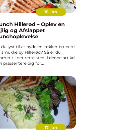
18. jan
unch Hillerød – Oplev en
jlig og Afslappet
unchoplevelse
 du lyst til at nyde en lækker brunch i
 smukke by Hillerød? Så er du
met til det rette sted! I denne artikel
 vi præsentere dig for
nchoplevelser i Hillerød, give dig en
torisk gennemgang af, hvordan
nchkulturen har udviklet sig...
17. jan