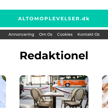
ALTOMOPLEVELSER.
dk
Annoncering
Om Os
Cookies
Kontakt Os
redaktionel