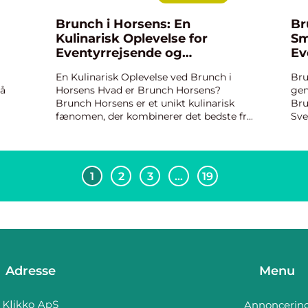
Brunch i Horsens: En
Br
Kulinarisk Oplevelse for
Sm
Eventyrrejsende og
Ev
Backpackere
En Kulinarisk Oplevelse ved Brunch i
Bru
på
Horsens Hvad er Brunch Horsens?
gen
Brunch Horsens er et unikt kulinarisk
Bru
fænomen, der kombinerer det bedste fra
Sve
 fra
morgenmad og frokost i én overdådig
ble
.
måltid. Det er en gastronomisk
ven
oplevelse, der typisk består af en læ...
en 
1
2
3
…
19
Adresse
Menu
Annoncerin