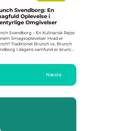
unch Svendborg: En
agfuld Oplevelse i
entyrlige Omgivelser
nch Svendborg – En Kulinarisk Rejse
nem Smagsoplevelser Hvad er
nch? Traditionel Brunch vs. Brunch
ndborg I dagens samfund er brunch
vet en populær måde at samle
ner og familie og nyde god mad på
afslappet weekenddag. Og hv...
Næste
g