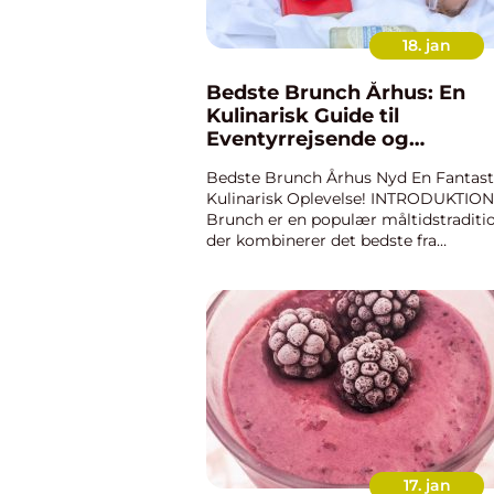
18. jan
Bedste Brunch Århus: En
Kulinarisk Guide til
Eventyrrejsende og
Backpackere
Bedste Brunch Århus Nyd En Fantast
Kulinarisk Oplevelse! INTRODUKTION
Brunch er en populær måltidstraditio
der kombinerer det bedste fra
morgenmad og frokost. På samme t
er Århus en levende og pulserende by
Danmark, der byder på et væld af s...
17. jan