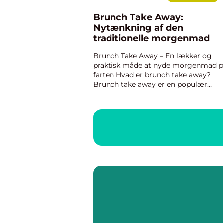
Brunch Take Away:
Nytænkning af den
traditionelle morgenmad
Brunch Take Away – En lækker og
praktisk måde at nyde morgenmad 
farten Hvad er brunch take away?
Brunch take away er en populær
madtrend, der kombinerer det bedste
to verdener – morgenmad og frokost
Det er en praktisk og bekvem må...