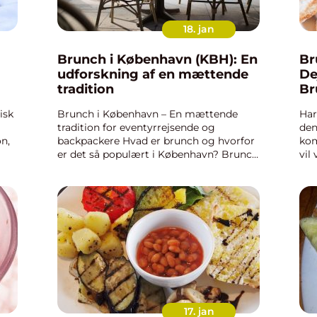
18. jan
Brunch i København (KBH): En
Br
udforskning af en mættende
De
tradition
Br
isk
Brunch i København – En mættende
Har
tradition for eventyrrejsende og
den
n,
backpackere Hvad er brunch og hvorfor
kom
er det så populært i København? Brunch
vil
id
har i de seneste år opnået en særlig
bru
 i
popularitet i København, hvor der findes
his
utallige spisesteder, d...
bru
17. jan