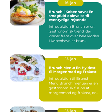
16. jan
Brunch i København: En
smagfuld oplevelse til
eventyrlige rejsende
Introduktion Brunch er en
gastronomisk trend, der
vinder frem over hele kloden.
I København er brun...
15. jan
Brunch Menu: En Hyldest
til Morgenmad og Frokost
Introduktion til Brunch
Menu Brunch menuen er en
gastronomisk fusion af
morgenmad og frokost, der
g...
15. jan