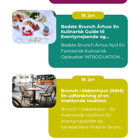
18. jan
Bedste Brunch Århus: En
Kulinarisk Guide til
Eventyrrejsende og
Backpackere
Bedste Brunch Århus Nyd En
Fantastisk Kulinarisk
Oplevelse! INTRODUKTION ...
18. jan
Brunch i København (KBH):
En udforskning af en
mættende tradition
Brunch i København - En
mættende tradition for
eventyrrejsende og
backpackere Hvad er brunch
og h...