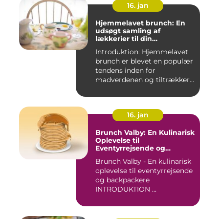
16. jan
Hjemmelavet brunch: En
udsøgt samling af
lækkerier til din
morgenmad
Introduktion: Hjemmelavet
brunch er blevet en populær
tendens inden for
madverdenen og tiltrækker
en...
16. jan
Brunch Valby: En Kulinarisk
Oplevelse til
Eventyrrejsende og
Backpackere
Brunch Valby - En kulinarisk
oplevelse til eventyrrejsende
og backpackere
INTRODUKTION ...