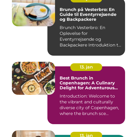
Brunch på Vesterbro: En
Guide til Eventyrrejsende
og Backpackere
Brunch Vesterbro: En
Oplevelse for
Eventyrrejsende og
Backpackere Introduktion til
Brunch Vesterb...
13. jan
Best Brunch in
Copenhagen: A Culinary
Delight for Adventurous
Travelers and Backpackers
Introduction: Welcome to
the vibrant and culturally
diverse city of Copenhagen,
where the brunch sce...
13. jan