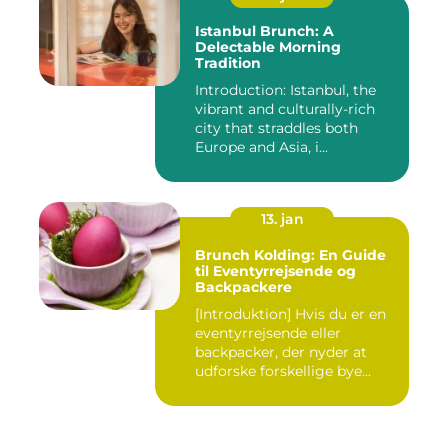
Istanbul Brunch: A
Delectable Morning
Tradition
Introduction: Istanbul, the
vibrant and culturally-rich
city that straddles both
Europe and Asia, i...
13. jan
Brunch Kolding: En Guide
til Eventyrrejsende og
Backpackere
[Introduktion] Hvis du er en
eventyrrejsende eller
backpacker, der nyder at
udforske forskellige bye...