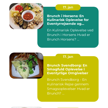
17. jan
Brunch i Horsens: En
Kulinarisk Oplevelse for
Eventyrrejsende og
Backpackere
En Kulinarisk Oplevelse ved
Brunch i Horsens Hvad er
Brunch Horsens? ...
17. jan
Brunch Svendborg: En
Smagfuld Oplevelse i
Eventyrlige Omgivelser
Brunch Svendborg - En
Kulinarisk Rejse gennem
Smagsoplevelser Hvad er
Brunch? ...