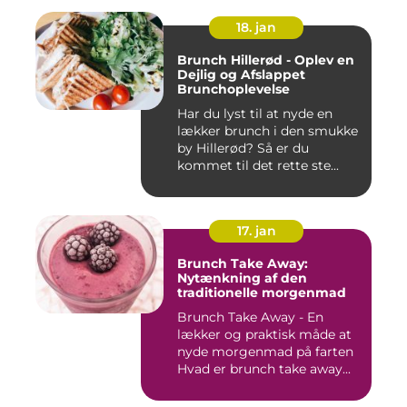
18. jan
Brunch Hillerød - Oplev en
Dejlig og Afslappet
Brunchoplevelse
Har du lyst til at nyde en
lækker brunch i den smukke
by Hillerød? Så er du
kommet til det rette ste...
17. jan
Brunch Take Away:
Nytænkning af den
traditionelle morgenmad
Brunch Take Away - En
lækker og praktisk måde at
nyde morgenmad på farten
Hvad er brunch take away...