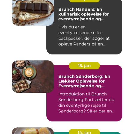
Brunch Randers: En
kulinarisk oplevelse for
eventyrrejsende og
backpackere
Hvis du er en
eventyrrejsende eller
backpacker, der søger at
opleve Randers på en
anderledes og smag...
15. jan
Brunch Sønderborg: En
Lækker Oplevelse for
Eventyrrejsende og
Backpackere
Introduktion til Brunch
Sønderborg Fortsætter du
din eventyrlige rejse til
Sønderborg? Så er der en...
14. jan