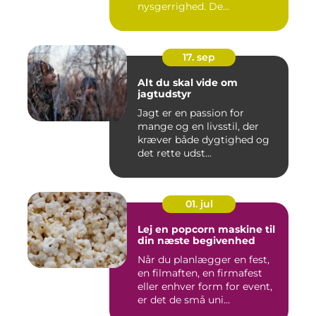
nysgerrighed. De...
17. sep
Alt du skal vide om
jagtudstyr
Jagt er en passion for
mange og en livsstil, der
kræver både dygtighed og
det rette udst...
01. jul
Lej en popcorn maskine til
din næste begivenhed
Når du planlægger en fest,
en filmaften, en firmafest
eller enhver form for event,
er det de små uni...