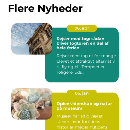
Flere Nyheder
06. apr
Rejser med tog: sådan
bliver togturen en del af
hele ferien
Rejser med tog er for mange
blevet et attraktivt alternativ
til fly og bil. Tempoet er
roligere, uds...
06. jan
Oplev videnskab og natur
på museum
Museer har altid været
steder, hvor fortidens
historier møder nutidens