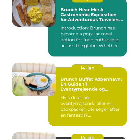
Brunch Near Me: A
Gastronomic Exploration
for Adventurous Travelers
and Backpackers
Introduction: Brunch has
become a popular meal
option for food enthusiasts
across the globe. Whether...
14. jan
Brunch Buffet København:
En Guide til
Eventyrrejsende og
Backpackere
Hvis du er en
eventyrrejsende eller en
backpacker, der søger efter
en fantastisk
brunchoplevelse i K...
14. jan