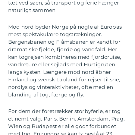
tæt ved søen, så transport og ferie hænger
naturligt sammen.
Mod nord byder Norge på nogle af Europas
mest spektakulære togstrækninger.
Bergensbanen og Flåmsbanen er kendt for
dramatiske fjelde, fjorde og vandfald. Her
kan togrejsen kombineres med fjordcruise,
vandreture eller sejlads med Hurtigruten
langs kysten. Længere mod nord åbner
Finland og svensk Lapland for rejser til sne,
nordlys og vinteraktiviteter, ofte med en
blanding af tog, færge og fly.
For dem der foretrækker storbyferie, er tog
et nemt valg. Paris, Berlin, Amsterdam, Prag,
Wien og Budapest er alle godt forbundet
med tog. En rundrejse kan fx bestå af 23