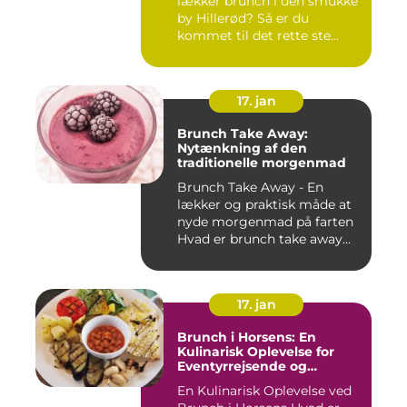
lækker brunch i den smukke
by Hillerød? Så er du
kommet til det rette ste...
17. jan
Brunch Take Away:
Nytænkning af den
traditionelle morgenmad
Brunch Take Away - En
lækker og praktisk måde at
nyde morgenmad på farten
Hvad er brunch take away...
17. jan
Brunch i Horsens: En
Kulinarisk Oplevelse for
Eventyrrejsende og
Backpackere
En Kulinarisk Oplevelse ved