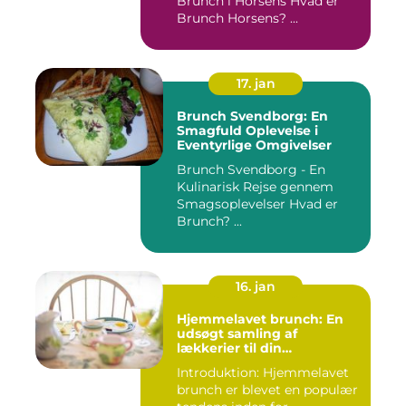
Brunch i Horsens Hvad er
Brunch Horsens? ...
17. jan
Brunch Svendborg: En
Smagfuld Oplevelse i
Eventyrlige Omgivelser
Brunch Svendborg - En
Kulinarisk Rejse gennem
Smagsoplevelser Hvad er
Brunch? ...
16. jan
Hjemmelavet brunch: En
udsøgt samling af
lækkerier til din
morgenmad
Introduktion: Hjemmelavet
brunch er blevet en populær