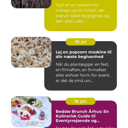
Jagt er en passion for
mange og en livsstil, der
kræver både dygtighed og
det rette udst...
01. jul
Lej en popcorn maskine til
din næste begivenhed
Når du planlægger en fest,
en filmaften, en firmafest
eller enhver form for event,
er det de små uni...
18. jan
Bedste Brunch Århus: En
Kulinarisk Guide til
Eventyrrejsende og
Backpackere