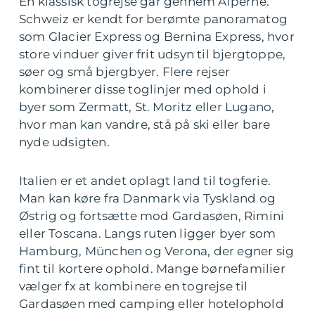
En klassisk togrejse går gennem Alperne.
Schweiz er kendt for berømte panoramatog
som Glacier Express og Bernina Express, hvor
store vinduer giver frit udsyn til bjergtoppe,
søer og små bjergbyer. Flere rejser
kombinerer disse toglinjer med ophold i
byer som Zermatt, St. Moritz eller Lugano,
hvor man kan vandre, stå på ski eller bare
nyde udsigten.
Italien er et andet oplagt land til togferie.
Man kan køre fra Danmark via Tyskland og
Østrig og fortsætte mod Gardasøen, Rimini
eller Toscana. Langs ruten ligger byer som
Hamburg, München og Verona, der egner sig
fint til kortere ophold. Mange børnefamilier
vælger fx at kombinere en togrejse til
Gardasøen med camping eller hotelophold