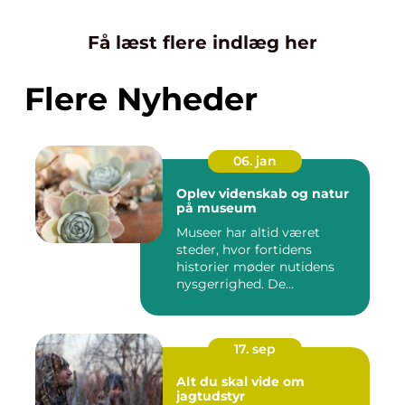
Få læst flere indlæg her
Flere Nyheder
06. jan
Oplev videnskab og natur
på museum
Museer har altid været
steder, hvor fortidens
historier møder nutidens
nysgerrighed. De...
17. sep
Alt du skal vide om
jagtudstyr