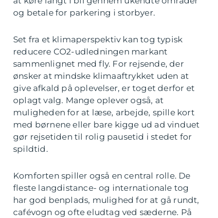
at køre langt i bil gennem ukendte områder
og betale for parkering i storbyer.
Set fra et klimaperspektiv kan tog typisk
reducere CO2-udledningen markant
sammenlignet med fly. For rejsende, der
ønsker at mindske klimaaftrykket uden at
give afkald på oplevelser, er toget derfor et
oplagt valg. Mange oplever også, at
muligheden for at læse, arbejde, spille kort
med børnene eller bare kigge ud ad vinduet
gør rejsetiden til rolig pausetid i stedet for
spildtid.
Komforten spiller også en central rolle. De
fleste langdistance- og internationale tog
har god benplads, mulighed for at gå rundt,
cafévogn og ofte eludtag ved sæderne. På