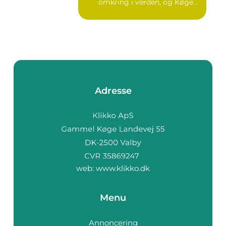
omkring i verden, og Køge
er ...
Adresse
web:
www.klikko.dk
Menu
Annoncering