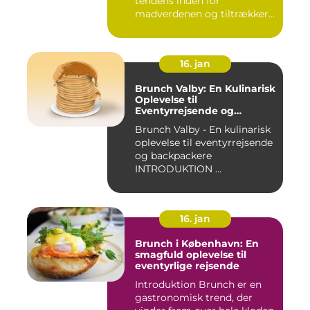
tendens inden for
madverdenen og tiltrækker
en...
16. jan
Brunch Valby: En Kulinarisk
Oplevelse til
Eventyrrejsende og
Backpackere
Brunch Valby - En kulinarisk
oplevelse til eventyrrejsende
og backpackere
INTRODUKTION ...
16. jan
Brunch i København: En
smagfuld oplevelse til
eventyrlige rejsende
Introduktion Brunch er en
gastronomisk trend, der