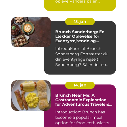
opleve Randers på en
anderledes og smag...
15. jan
Brunch Sønderborg: En
Lækker Oplevelse for
Eventyrrejsende og
Backpackere
Introduktion til Brunch
Sønderborg Fortsætter du
din eventyrlige rejse til
Sønderborg? Så er der en...
14. jan
Brunch Near Me: A
Gastronomic Exploration
for Adventurous Travelers
and Backpackers
Introduction: Brunch has
become a popular meal
option for food enthusiasts