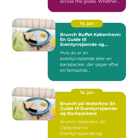
across the globe. Whether...
14. jan
Brunch Buffet København:
En Guide til
Eventyrrejsende og
Backpackere
Hvis du er en
eventyrrejsende eller en
backpacker, der søger efter
en fantastisk
brunchoplevelse i K...
14. jan
Brunch på Vesterbro: En
Guide til Eventyrrejsende
og Backpackere
Brunch Vesterbro: En
Oplevelse for
Eventyrrejsende og