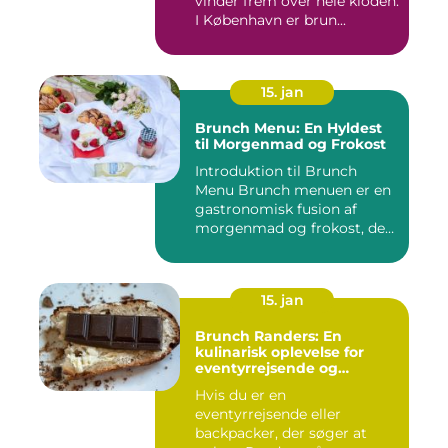
vinder frem over hele kloden.
I København er brun...
15. jan
Brunch Menu: En Hyldest
til Morgenmad og Frokost
Introduktion til Brunch
Menu Brunch menuen er en
gastronomisk fusion af
morgenmad og frokost, der
g...
15. jan
Brunch Randers: En
kulinarisk oplevelse for
eventyrrejsende og
backpackere
Hvis du er en
eventyrrejsende eller
backpacker, der søger at