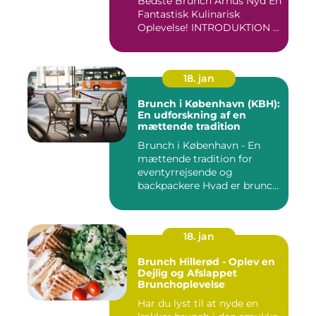
Bedste Brunch Århus Nyd En
Fantastisk Kulinarisk
Oplevelse! INTRODUKTION ...
18. jan
Brunch i København (KBH):
En udforskning af en
mættende tradition
Brunch i København - En
mættende tradition for
eventyrrejsende og
backpackere Hvad er brunch
og h...
18. jan
Brunch Hillerød - Oplev en
Dejlig og Afslappet
Brunchoplevelse
Har du lyst til at nyde en