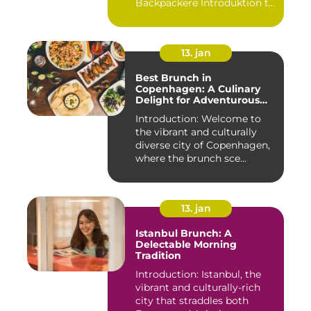
Backpackere Introduktion til
Brunch Vesterb...
13. jan
Best Brunch in
Copenhagen: A Culinary
Delight for Adventurous
Travelers and Backpackers
Introduction: Welcome to
the vibrant and culturally
diverse city of Copenhagen,
where the brunch sce...
13. jan
Istanbul Brunch: A
Delectable Morning
Tradition
Introduction: Istanbul, the
vibrant and culturally-rich
city that straddles both