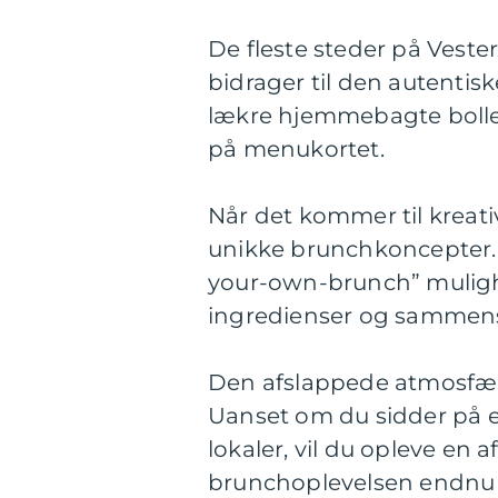
De fleste steder på Vester
bidrager til den autentis
lækre hjemmebagte boller
på menukortet.
Når det kommer til kreati
unikke brunchkoncepter. 
your-own-brunch” muligh
ingredienser og sammen
Den afslappede atmosfære
Uanset om du sidder på en
lokaler, vil du opleve en
brunchoplevelsen endnu 