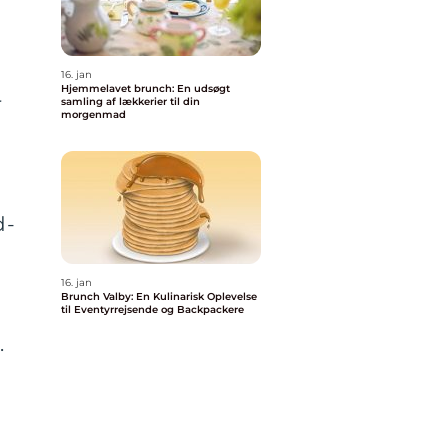
r
16. jan
Hjemmelavet brunch: En udsøgt
r
samling af lækkerier til din
morgenmad
d-
16. jan
Brunch Valby: En Kulinarisk Oplevelse
til Eventyrrejsende og Backpackere
.