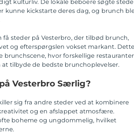
gt kulturliv. De lokale beboere søgte stede
er kunne kickstarte deres dag, og brunch bl
.
 få steder på Vesterbro, der tilbød brunch,
et og efterspørgslen vokset markant. Dett
de brunchscene, hvor forskellige restaurante
 at tilbyde de bedste brunchoplevelser.
på Vesterbro Særlig?
ller sig fra andre steder ved at kombinere
kreativitet og en afslappet atmosfære.
r ofte boheme og ungdommelig, hvilket
erne.