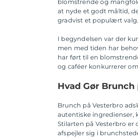
blomstrende og mangfoldi
at nyde et godt måltid, d
gradvist et populært valg
I begyndelsen var der kun
men med tiden har behov
har ført til en blomstren
og caféer konkurrerer om
Hvad Gør Brunch 
Brunch på Vesterbro adski
autentiske ingredienser, 
Stilarten på Vesterbro e
afspejler sig i brunchsted