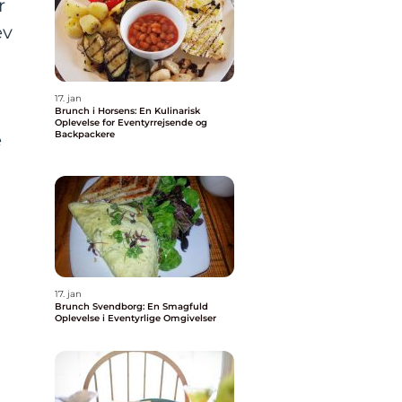
r
ev
17. jan
Brunch i Horsens: En Kulinarisk
Oplevelse for Eventyrrejsende og
Backpackere
e
r
17. jan
Brunch Svendborg: En Smagfuld
Oplevelse i Eventyrlige Omgivelser