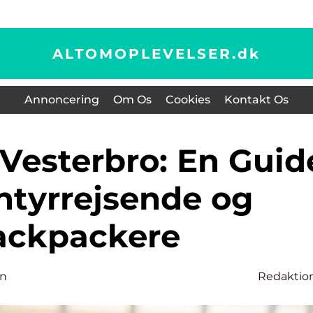
ALTOMOPLEVELSER.
dk
Annoncering
Om Os
Cookies
Kontakt Os
entyrrejsende og
ackpackere
en
Redaktio