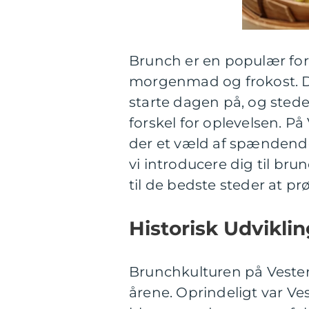
Brunch er en populær for
morgenmad og frokost. D
starte dagen på, og stede
forskel for oplevelsen. P
der et væld af spændende 
vi introducere dig til br
til de bedste steder at pr
Historisk Udvikli
Brunchkulturen på Vester
årene. Oprindeligt var V