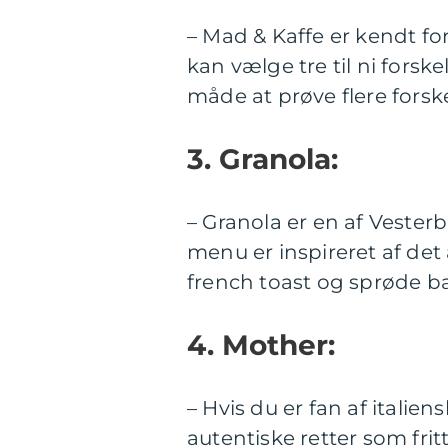
– Mad & Kaffe er kendt fo
kan vælge tre til ni forske
måde at prøve flere forsk
3. Granola:
– Granola er en af Veste
menu er inspireret af d
french toast og sprøde b
4. Mother:
– Hvis du er fan af itali
autentiske retter som fri