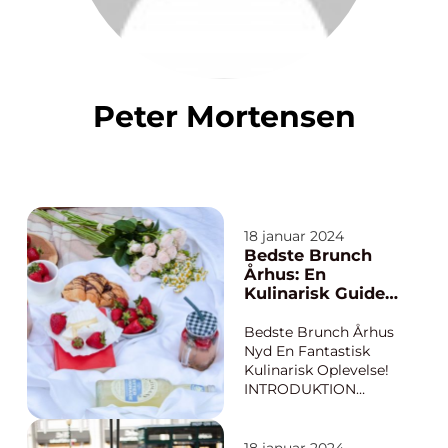
Peter Mortensen
18 januar 2024
Bedste Brunch
Århus: En
Kulinarisk Guide
til
Eventyrrejsende
Bedste Brunch Århus
og Backpackere
Nyd En Fantastisk
Kulinarisk Oplevelse!
INTRODUKTION
Brunch er en populær
måltidstradition, der
kombinerer det