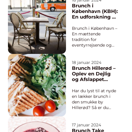
18 januar 2024
bedste fra
Brunch i
morgenmad og
København (KBH):
frokost. På samme tid
En udforskning af
er Århus en levende
en mættende
og pulserende by i
tradition
Brunch i København –
Danmark, der byder
En mættende
på et væld af s...
tradition for
eventyrrejsende og
backpackere Hvad er
brunch og hvorfor er
det så populært i
18 januar 2024
København? Brunch
Brunch Hillerød –
har i de seneste år
Oplev en Dejlig
opnået en særlig
og Afslappet
popularitet i
Brunchoplevelse
København, hvor der
Har du lyst til at nyde
findes utallige
en lækker brunch i
spisesteder, d...
den smukke by
Hillerød? Så er du
kommet til det rette
sted! I denne artikel vil
vi præsentere dig for
17 januar 2024
brunchoplevelser i
Brunch Take