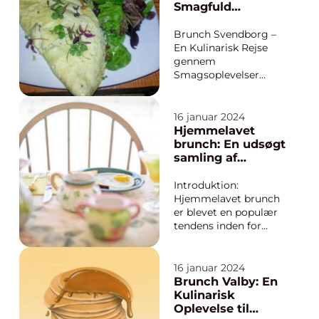
morgenmad og
Smagfuld
frokost i én overdådig
Oplevelse i
måltid. Det er en
Eventyrlige
Brunch Svendborg –
gastronomisk
Omgivelser
En Kulinarisk Rejse
oplevelse, der typisk
gennem
består af en læ...
Smagsoplevelser
Hvad er Brunch?
Traditionel Brunch vs.
Brunch Svendborg I
16 januar 2024
dagens samfund er
Hjemmelavet
brunch blevet en
brunch: En udsøgt
populær måde at
samling af
samle venner og
lækkerier til din
familie og nyde god
morgenmad
Introduktion:
mad på en afslappet
Hjemmelavet brunch
weekenddag. Og hv...
er blevet en populær
tendens inden for
madverdenen og
tiltrækker en bred
vifte af mennesker,
16 januar 2024
der ønsker at nyde en
Brunch Valby: En
lækker og afslappet
Kulinarisk
morgenmad. Brunch
Oplevelse til