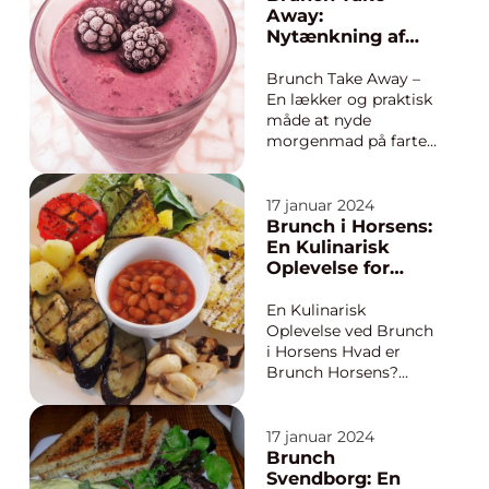
Hillerød, give dig en
Away:
historisk
Nytænkning af
gennemgang af,
den traditionelle
hvordan
morgenmad
Brunch Take Away –
brunchkulturen har
En lækker og praktisk
udviklet sig...
måde at nyde
morgenmad på farten
Hvad er brunch take
away? Brunch take
away er en populær
17 januar 2024
madtrend, der
Brunch i Horsens:
kombinerer det
En Kulinarisk
bedste fra to verdener
Oplevelse for
– morgenmad og
Eventyrrejsende
frokost. Det er en
og Backpackere
En Kulinarisk
praktisk og bekvem
Oplevelse ved Brunch
må...
i Horsens Hvad er
Brunch Horsens?
Brunch Horsens er et
unikt kulinarisk
fænomen, der
17 januar 2024
kombinerer det
Brunch
bedste fra
Svendborg: En