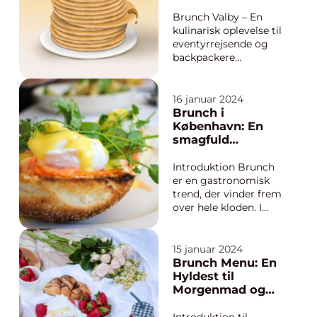
kombinerer det
Eventyrrejsende
bedste fra begge
og Backpackere
Brunch Valby – En
verdener –
kulinarisk oplevelse til
morgenmad og fr...
eventyrrejsende og
backpackere
INTRODUKTION
Brunch er blevet en
populær måde at
16 januar 2024
starte dagen på for
Brunch i
mange rejsende og
København: En
backpackere, og Valby
smagfuld
er bestemt ingen
oplevelse til
undtagelse. Med sin
eventyrlige
Introduktion Brunch
rige historie,
rejsende
er en gastronomisk
charmeren...
trend, der vinder frem
over hele kloden. I
København er
brunchkulturen ingen
undtagelse, og byen
15 januar 2024
tilbyder et
Brunch Menu: En
overflødighedshorn af
Hyldest til
morgenmads- og
Morgenmad og
frokostfavoritter til
Frokost
sultne rejsende. I