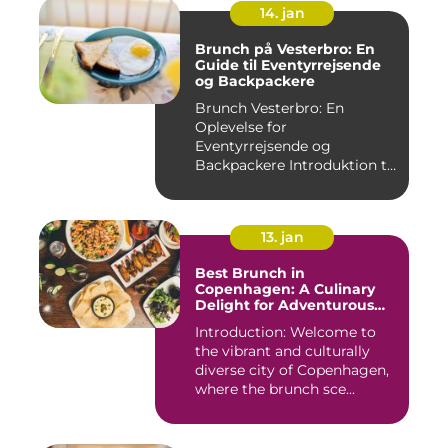
14. jan
Brunch på Vesterbro: En
Guide til Eventyrrejsende
og Backpackere
Brunch Vesterbro: En
Oplevelse for
Eventyrrejsende og
Backpackere Introduktion til
Brunch Vesterb...
13. jan
Best Brunch in
Copenhagen: A Culinary
Delight for Adventurous
Travelers and Backpackers
Introduction: Welcome to
the vibrant and culturally
diverse city of Copenhagen,
where the brunch sce...