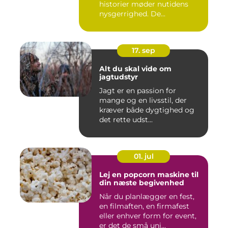
historier møder nutidens
nysgerrighed. De...
17. sep
Alt du skal vide om
jagtudstyr
Jagt er en passion for
mange og en livsstil, der
kræver både dygtighed og
det rette udst...
01. jul
Lej en popcorn maskine til
din næste begivenhed
Når du planlægger en fest,
en filmaften, en firmafest
eller enhver form for event,
er det de små uni...