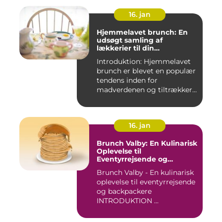
16. jan
Hjemmelavet brunch: En
udsøgt samling af
lækkerier til din
morgenmad
Introduktion: Hjemmelavet
brunch er blevet en populær
tendens inden for
madverdenen og tiltrækker
en...
16. jan
Brunch Valby: En Kulinarisk
Oplevelse til
Eventyrrejsende og
Backpackere
Brunch Valby - En kulinarisk
oplevelse til eventyrrejsende
og backpackere
INTRODUKTION ...