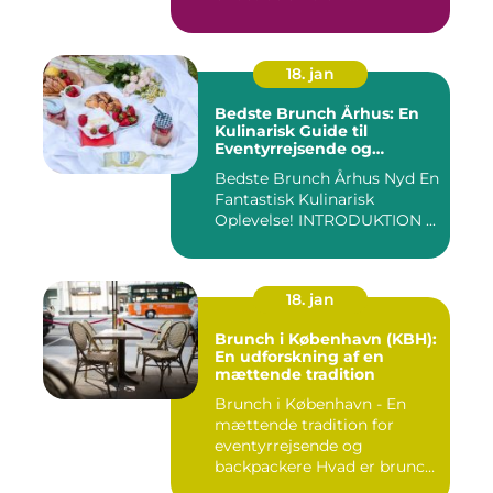
18. jan
Bedste Brunch Århus: En
Kulinarisk Guide til
Eventyrrejsende og
Backpackere
Bedste Brunch Århus Nyd En
Fantastisk Kulinarisk
Oplevelse! INTRODUKTION ...
18. jan
Brunch i København (KBH):
En udforskning af en
mættende tradition
Brunch i København - En
mættende tradition for
eventyrrejsende og
backpackere Hvad er brunch
og h...