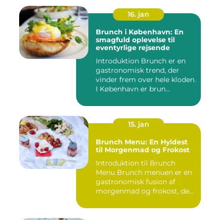
16. jan
Brunch i København: En
smagfuld oplevelse til
eventyrlige rejsende
Introduktion Brunch er en
gastronomisk trend, der
vinder frem over hele kloden.
I København er brun...
15. jan
Brunch Menu: En Hyldest
til Morgenmad og Frokost
Introduktion til Brunch
Menu Brunch menuen er en
gastronomisk fusion af
morgenmad og frokost, der
g...