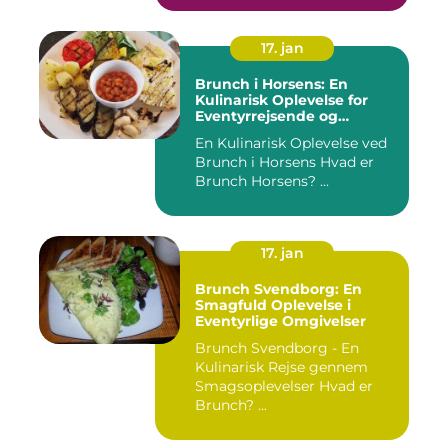
17. jan
Brunch i Horsens: En
Kulinarisk Oplevelse for
Eventyrrejsende og
Backpackere
En Kulinarisk Oplevelse ved
Brunch i Horsens Hvad er
Brunch Horsens? ...
17. jan
Brunch Svendborg: En
Smagfuld Oplevelse i
Eventyrlige Omgivelser
Brunch Svendborg - En
Kulinarisk Rejse gennem
Smagsoplevelser Hvad er
Brunch? ...