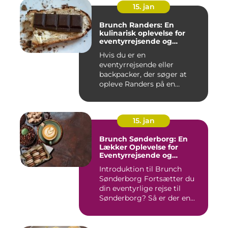
15. jan
Brunch Randers: En
kulinarisk oplevelse for
eventyrrejsende og
backpackere
Hvis du er en
eventyrrejsende eller
backpacker, der søger at
opleve Randers på en
anderledes og smag...
15. jan
Brunch Sønderborg: En
Lækker Oplevelse for
Eventyrrejsende og
Backpackere
Introduktion til Brunch
Sønderborg Fortsætter du
din eventyrlige rejse til
Sønderborg? Så er der en...