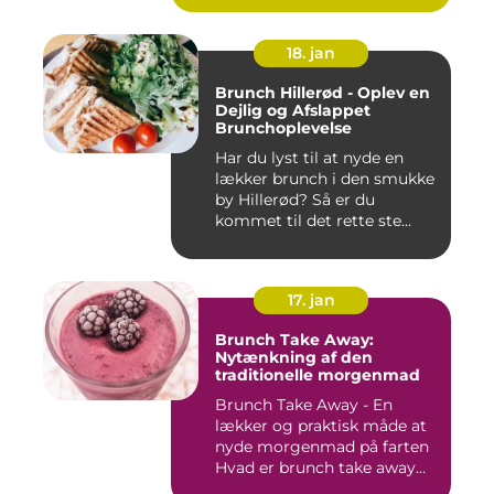
18. jan
Brunch Hillerød - Oplev en
Dejlig og Afslappet
Brunchoplevelse
Har du lyst til at nyde en
lækker brunch i den smukke
by Hillerød? Så er du
kommet til det rette ste...
17. jan
Brunch Take Away:
Nytænkning af den
traditionelle morgenmad
Brunch Take Away - En
lækker og praktisk måde at
nyde morgenmad på farten
Hvad er brunch take away...