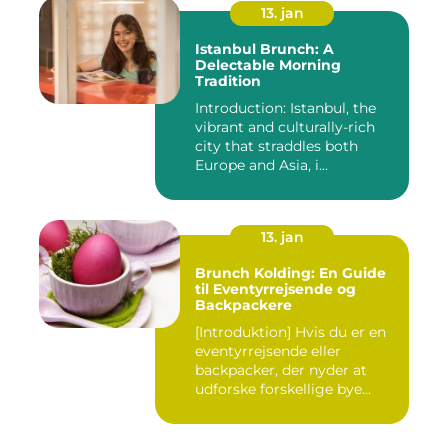
13. jan
Istanbul Brunch: A
Delectable Morning
Tradition
Introduction: Istanbul, the
vibrant and culturally-rich
city that straddles both
Europe and Asia, i...
13. jan
Brunch Kolding: En Guide
til Eventyrrejsende og
Backpackere
[Introduktion] Hvis du er en
eventyrrejsende eller
backpacker, der nyder at
udforske forskellige bye...