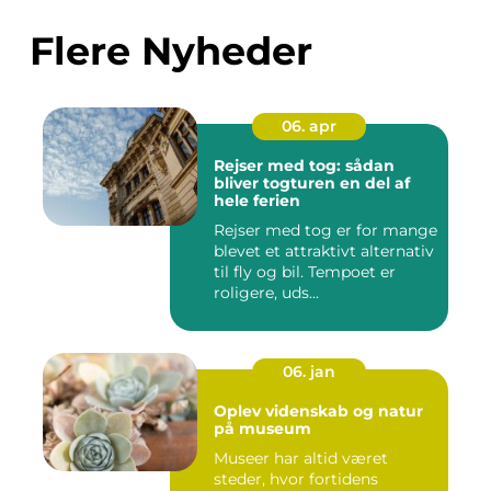
Flere Nyheder
06. apr
Rejser med tog: sådan
bliver togturen en del af
hele ferien
Rejser med tog er for mange
blevet et attraktivt alternativ
til fly og bil. Tempoet er
roligere, uds...
06. jan
Oplev videnskab og natur
på museum
Museer har altid været
steder, hvor fortidens