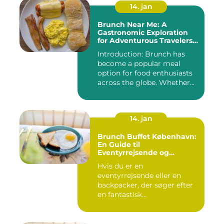
14. jan
Brunch Near Me: A
Gastronomic Exploration
for Adventurous Travelers
and Backpackers
Introduction: Brunch has
become a popular meal
option for food enthusiasts
across the globe. Whether...
14. jan
Brunch Buffet København:
En Guide til
Eventyrrejsende og
Backpackere
Hvis du er en
eventyrrejsende eller en
backpacker, der søger efter
en fantastisk
brunchoplevelse i K...