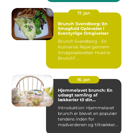
17. jan
Brunch Svendborg: En
Smagfuld Oplevelse i
Eventyrlige Omgivelser
Brunch Svendborg - En
Kulinarisk Rejse gennem
Smagsoplevelser Hvad er
Brunch? ...
16. jan
Hjemmelavet brunch: En
udsøgt samling af
lækkerier til din
morgenmad
Introduktion: Hjemmelavet
brunch er blevet en populær
tendens inden for
madverdenen og tiltrækker
en...