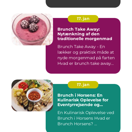
17. jan
Brunch Take Away:
Nytænkning af den
traditionelle morgenmad
Brunch Take Away - En
lækker og praktisk måde at
nyde morgenmad på farten
Hvad er brunch take away...
17. jan
Brunch i Horsens: En
Kulinarisk Oplevelse for
Eventyrrejsende og
Backpackere
En Kulinarisk Oplevelse ved
Brunch i Horsens Hvad er
Brunch Horsens? ...