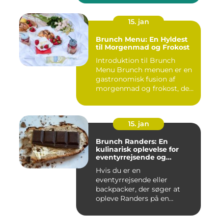
15. jan
Brunch Menu: En Hyldest
til Morgenmad og Frokost
Introduktion til Brunch
Menu Brunch menuen er en
gastronomisk fusion af
morgenmad og frokost, der
g...
15. jan
Brunch Randers: En
kulinarisk oplevelse for
eventyrrejsende og
backpackere
Hvis du er en
eventyrrejsende eller
backpacker, der søger at
opleve Randers på en
anderledes og smag...