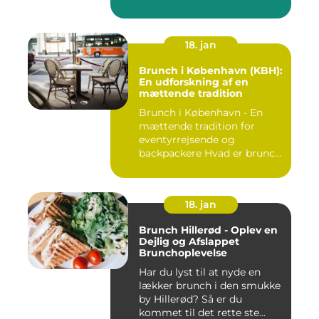
18. jan
Brunch i København (KBH):
En udforskning af en
mættende tradition
Brunch i København - En
mættende tradition for
eventyrrejsende og
backpackere Hvad er brunch
og h...
18. jan
Brunch Hillerød - Oplev en
Dejlig og Afslappet
Brunchoplevelse
Har du lyst til at nyde en
lækker brunch i den smukke
by Hillerød? Så er du
kommet til det rette ste...