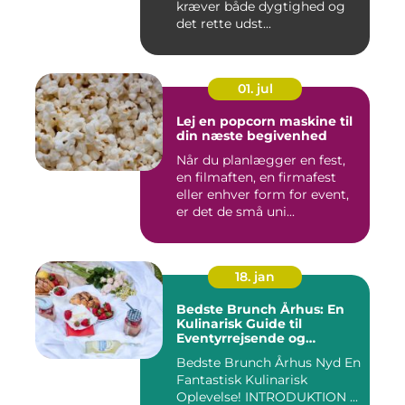
kræver både dygtighed og
det rette udst...
01. jul
Lej en popcorn maskine til
din næste begivenhed
Når du planlægger en fest,
en filmaften, en firmafest
eller enhver form for event,
er det de små uni...
18. jan
Bedste Brunch Århus: En
Kulinarisk Guide til
Eventyrrejsende og
Backpackere
Bedste Brunch Århus Nyd En
Fantastisk Kulinarisk
Oplevelse! INTRODUKTION ...