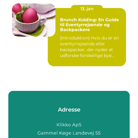
13. jan
Brunch Kolding: En Guide
til Eventyrrejsende og
Backpackere
[Introduktion] Hvis du er en
eventyrrejsende eller
backpacker, der nyder at
udforske forskellige bye...
Adresse