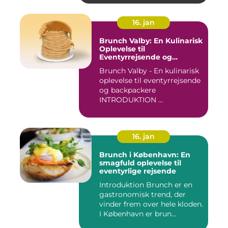
16. jan
Brunch Valby: En Kulinarisk
Oplevelse til
Eventyrrejsende og
Backpackere
Brunch Valby - En kulinarisk
oplevelse til eventyrrejsende
og backpackere
INTRODUKTION ...
16. jan
Brunch i København: En
smagfuld oplevelse til
eventyrlige rejsende
Introduktion Brunch er en
gastronomisk trend, der
vinder frem over hele kloden.
I København er brun...