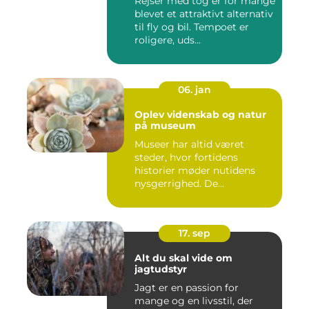
Rejser med tog er for mange
blevet et attraktivt alternativ
til fly og bil. Tempoet er
roligere, uds...
06. jan
Oplev videnskab og natur
på museum
Museer har altid været
steder, hvor fortidens
historier møder nutidens
nysgerrighed. De...
17. sep
Alt du skal vide om
jagtudstyr
Jagt er en passion for
mange og en livsstil, der