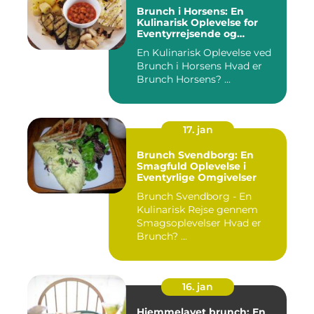
Brunch i Horsens: En
Kulinarisk Oplevelse for
Eventyrrejsende og
Backpackere
En Kulinarisk Oplevelse ved
Brunch i Horsens Hvad er
Brunch Horsens? ...
17. jan
Brunch Svendborg: En
Smagfuld Oplevelse i
Eventyrlige Omgivelser
Brunch Svendborg - En
Kulinarisk Rejse gennem
Smagsoplevelser Hvad er
Brunch? ...
16. jan
Hjemmelavet brunch: En