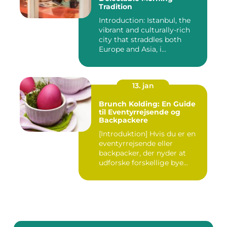
Tradition
Introduction: Istanbul, the
vibrant and culturally-rich
city that straddles both
Europe and Asia, i...
13. jan
Brunch Kolding: En Guide
til Eventyrrejsende og
Backpackere
[Introduktion] Hvis du er en
eventyrrejsende eller
backpacker, der nyder at
udforske forskellige bye...