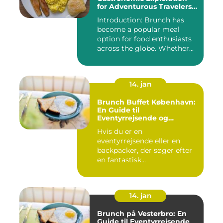
for Adventurous Travelers
and Backpackers
Introduction: Brunch has
become a popular meal
option for food enthusiasts
across the globe. Whether...
14. jan
Brunch Buffet København:
En Guide til
Eventyrrejsende og
Backpackere
Hvis du er en
eventyrrejsende eller en
backpacker, der søger efter
en fantastisk
brunchoplevelse i K...
14. jan
Brunch på Vesterbro: En
Guide til Eventyrrejsende