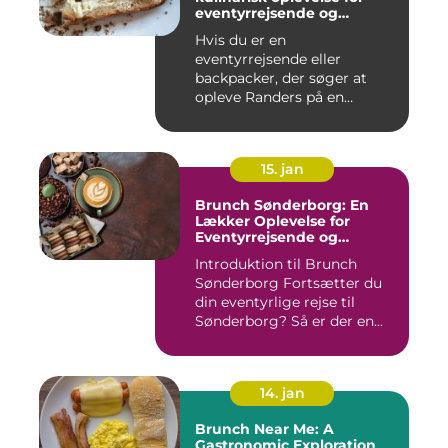
eventyrrejsende og
backpackere
Hvis du er en
eventyrrejsende eller
backpacker, der søger at
opleve Randers på en
anderledes og smag...
15. jan
Brunch Sønderborg: En
Lækker Oplevelse for
Eventyrrejsende og
Backpackere
Introduktion til Brunch
Sønderborg Fortsætter du
din eventyrlige rejse til
Sønderborg? Så er der en...
14. jan
Brunch Near Me: A
Gastronomic Exploration