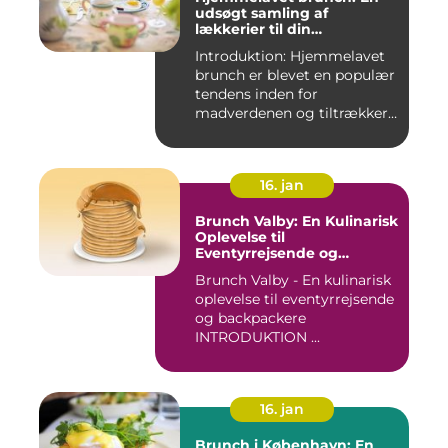
udsøgt samling af
lækkerier til din
morgenmad
Introduktion: Hjemmelavet
brunch er blevet en populær
tendens inden for
madverdenen og tiltrækker
en...
16. jan
Brunch Valby: En Kulinarisk
Oplevelse til
Eventyrrejsende og
Backpackere
Brunch Valby - En kulinarisk
oplevelse til eventyrrejsende
og backpackere
INTRODUKTION ...
16. jan
Brunch i København: En