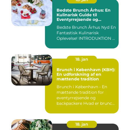
Bedste Brunch Århus: En
Kulinarisk Guide til
Eventyrrejsende og
Backpackere
Bedste Brunch Århus Nyd En
Fantastisk Kulinarisk
Oplevelse! INTRODUKTION ...
18. jan
Brunch i København (KBH):
En udforskning af en
mættende tradition
Brunch i København - En
mættende tradition for
eventyrrejsende og
backpackere Hvad er brunch
og h...
18. jan