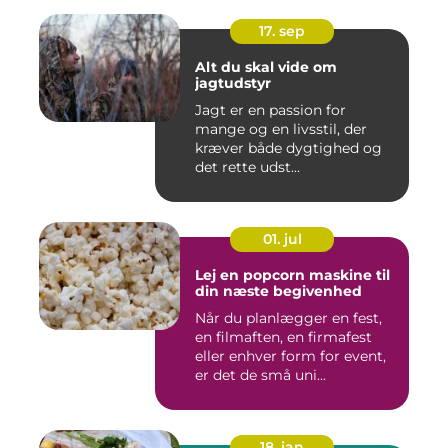
17. sep
Alt du skal vide om
jagtudstyr
Jagt er en passion for
mange og en livsstil, der
kræver både dygtighed og
det rette udst...
01. jul
Lej en popcorn maskine til
din næste begivenhed
Når du planlægger en fest,
en filmaften, en firmafest
eller enhver form for event,
er det de små uni...
18. jan