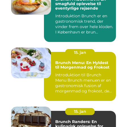
smagfuld oplevelse til
eventyrlige rejsende
Introduktion Brunch er en
gastronomisk trend, der
vinder frem over hele kloden.
I København er brun...
15. jan
Brunch Menu: En Hyldest
til Morgenmad og Frokost
Introduktion til Brunch
Menu Brunch menuen er en
gastronomisk fusion af
morgenmad og frokost, der
g...
15. jan
Brunch Randers: En
kulinarisk oplevelse for