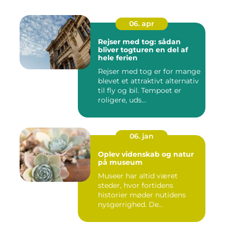
06. apr
Rejser med tog: sådan
bliver togturen en del af
hele ferien
Rejser med tog er for mange
blevet et attraktivt alternativ
til fly og bil. Tempoet er
roligere, uds...
06. jan
Oplev videnskab og natur
på museum
Museer har altid været
steder, hvor fortidens
historier møder nutidens
nysgerrighed. De...