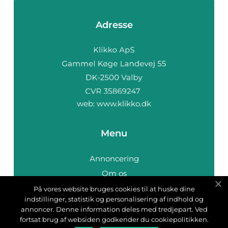
Adresse
web:
www.klikko.dk
Menu
Annoncering
Om os
Cookies
På vores website bruges cookies til at huske dine
indstillinger, statistik og personalisering af indhold og
Kontakt os
annoncer. Denne information deles med tredjepart. Ved
Sitemap
fortsat brug af websiden godkender du cookiepolitikken.