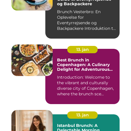
og Backpackere
Brunch Vesterbro: En
Oplevelse for
Eventyrrejsende og
Backpackere Introduktion til
Brunch Vesterb...
13. jan
Best Brunch in
Copenhagen: A Culinary
Delight for Adventurous
Travelers and Backpackers
Introduction: Welcome to
the vibrant and culturally
diverse city of Copenhagen,
where the brunch sce...
13. jan
Istanbul Brunch: A
Delectable Morning