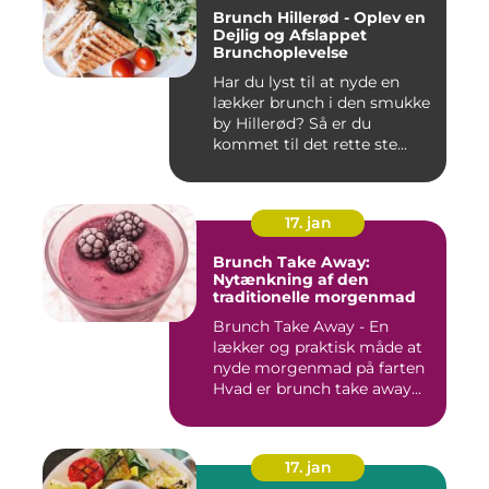
Brunch Hillerød - Oplev en
Dejlig og Afslappet
Brunchoplevelse
Har du lyst til at nyde en
lækker brunch i den smukke
by Hillerød? Så er du
kommet til det rette ste...
17. jan
Brunch Take Away:
Nytænkning af den
traditionelle morgenmad
Brunch Take Away - En
lækker og praktisk måde at
nyde morgenmad på farten
Hvad er brunch take away...
17. jan