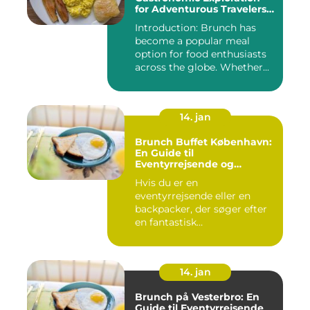
for Adventurous Travelers
and Backpackers
Introduction: Brunch has
become a popular meal
option for food enthusiasts
across the globe. Whether...
14. jan
Brunch Buffet København:
En Guide til
Eventyrrejsende og
Backpackere
Hvis du er en
eventyrrejsende eller en
backpacker, der søger efter
en fantastisk
brunchoplevelse i K...
14. jan
Brunch på Vesterbro: En
Guide til Eventyrrejsende