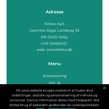
Adresse
web:
www.klikko.dk
Menu
Annoncering
Om os
Cookies
På vores website bruges cookies til at huske dine
indstillinger, statistik og personalisering af indhold og
Kontakt os
annoncer. Denne information deles med tredjepart. Ved
Sitemap
fortsat brug af websiden godkender du cookiepolitikken.