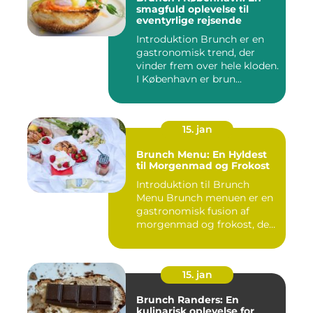
smagfuld oplevelse til
eventyrlige rejsende
Introduktion Brunch er en
gastronomisk trend, der
vinder frem over hele kloden.
I København er brun...
15. jan
Brunch Menu: En Hyldest
til Morgenmad og Frokost
Introduktion til Brunch
Menu Brunch menuen er en
gastronomisk fusion af
morgenmad og frokost, der
g...
15. jan
Brunch Randers: En
kulinarisk oplevelse for