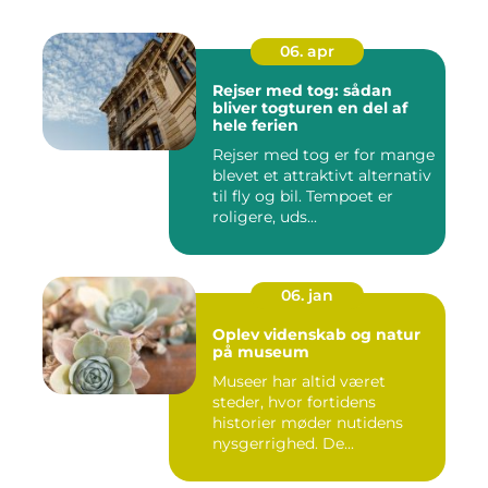
06. apr
Rejser med tog: sådan
bliver togturen en del af
hele ferien
Rejser med tog er for mange
blevet et attraktivt alternativ
til fly og bil. Tempoet er
roligere, uds...
06. jan
Oplev videnskab og natur
på museum
Museer har altid været
steder, hvor fortidens
historier møder nutidens
nysgerrighed. De...