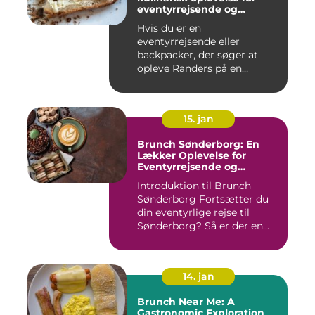
eventyrrejsende og
backpackere
Hvis du er en
eventyrrejsende eller
backpacker, der søger at
opleve Randers på en
anderledes og smag...
15. jan
Brunch Sønderborg: En
Lækker Oplevelse for
Eventyrrejsende og
Backpackere
Introduktion til Brunch
Sønderborg Fortsætter du
din eventyrlige rejse til
Sønderborg? Så er der en...
14. jan
Brunch Near Me: A
Gastronomic Exploration