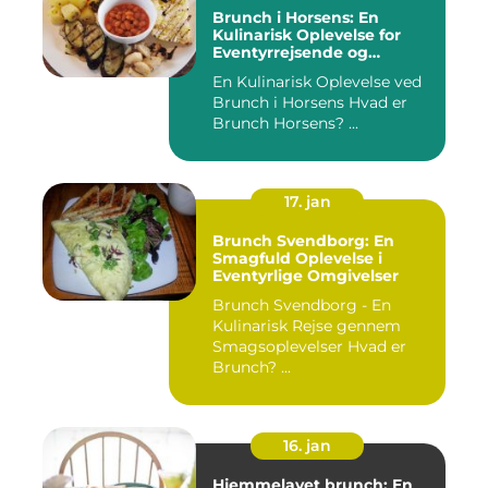
Brunch i Horsens: En
Kulinarisk Oplevelse for
Eventyrrejsende og
Backpackere
En Kulinarisk Oplevelse ved
Brunch i Horsens Hvad er
Brunch Horsens? ...
17. jan
Brunch Svendborg: En
Smagfuld Oplevelse i
Eventyrlige Omgivelser
Brunch Svendborg - En
Kulinarisk Rejse gennem
Smagsoplevelser Hvad er
Brunch? ...
16. jan
Hjemmelavet brunch: En