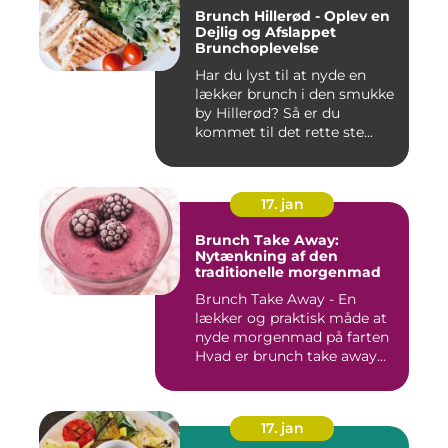
Brunch Hillerød - Oplev en
Dejlig og Afslappet
Brunchoplevelse
Har du lyst til at nyde en
lækker brunch i den smukke
by Hillerød? Så er du
kommet til det rette ste...
17. jan
Brunch Take Away:
Nytænkning af den
traditionelle morgenmad
Brunch Take Away - En
lækker og praktisk måde at
nyde morgenmad på farten
Hvad er brunch take away...
17. jan