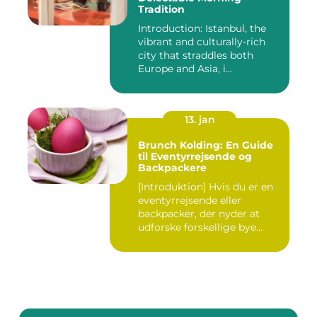
Tradition
Introduction: Istanbul, the
vibrant and culturally-rich
city that straddles both
Europe and Asia, i...
13. jan
Brunch Kolding: En Guide
til Eventyrrejsende og
Backpackere
[Introduktion] Hvis du er en
eventyrrejsende eller
backpacker, der nyder at
udforske forskellige bye...