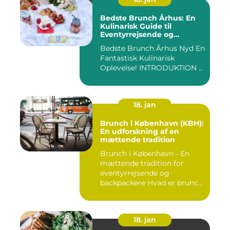
Bedste Brunch Århus: En
Kulinarisk Guide til
Eventyrrejsende og
Backpackere
Bedste Brunch Århus Nyd En
Fantastisk Kulinarisk
Oplevelse! INTRODUKTION ...
18. jan
Brunch i København (KBH):
En udforskning af en
mættende tradition
Brunch i København - En
mættende tradition for
eventyrrejsende og
backpackere Hvad er brunch
og h...
18. jan