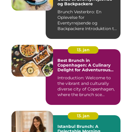
og Backpackere
Brunch Vesterbro: En
Oplevelse for
Eventyrrejsende og
Backpackere Introduktion til
Brunch Vesterb...
13. jan
Best Brunch in
Copenhagen: A Culinary
Delight for Adventurous
Travelers and Backpackers
Introduction: Welcome to
the vibrant and culturally
diverse city of Copenhagen,
where the brunch sce...
13. jan
Istanbul Brunch: A
Delectable Morning