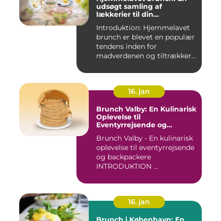
udsøgt samling af
lækkerier til din
morgenmad
Introduktion: Hjemmelavet
brunch er blevet en populær
tendens inden for
madverdenen og tiltrækker
en...
16. jan
Brunch Valby: En Kulinarisk
Oplevelse til
Eventyrrejsende og
Backpackere
Brunch Valby - En kulinarisk
oplevelse til eventyrrejsende
og backpackere
INTRODUKTION ...
16. jan
Brunch i København: En