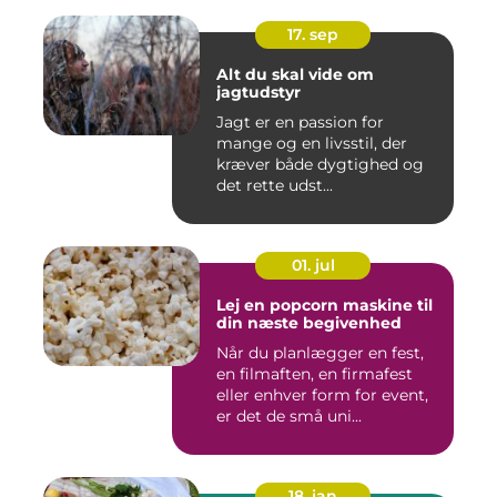
17. sep
Alt du skal vide om
jagtudstyr
Jagt er en passion for
mange og en livsstil, der
kræver både dygtighed og
det rette udst...
01. jul
Lej en popcorn maskine til
din næste begivenhed
Når du planlægger en fest,
en filmaften, en firmafest
eller enhver form for event,
er det de små uni...
18. jan