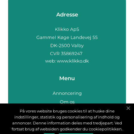
Adresse
web:
www.klikko.dk
Menu
Annoncering
Om os
Cookies
På vores website bruges cookies til at huske dine
indstillinger, statistik og personalisering af indhold og
Kontakt os
annoncer. Denne information deles med tredjepart. Ved
Sitemap
fortsat brug af websiden godkender du cookiepolitikken.