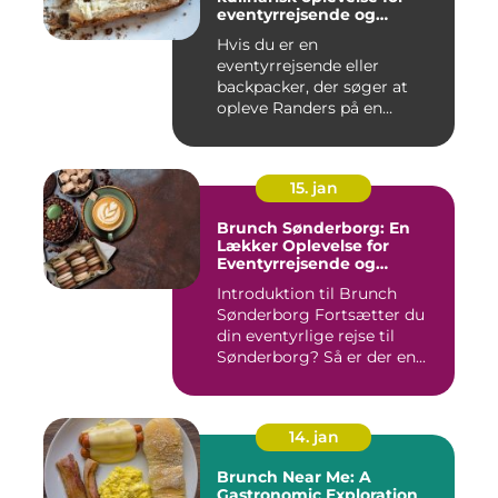
eventyrrejsende og
backpackere
Hvis du er en
eventyrrejsende eller
backpacker, der søger at
opleve Randers på en
anderledes og smag...
15. jan
Brunch Sønderborg: En
Lækker Oplevelse for
Eventyrrejsende og
Backpackere
Introduktion til Brunch
Sønderborg Fortsætter du
din eventyrlige rejse til
Sønderborg? Så er der en...
14. jan
Brunch Near Me: A
Gastronomic Exploration