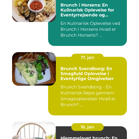
Brunch i Horsens: En
Kulinarisk Oplevelse for
Eventyrrejsende og
Backpackere
En Kulinarisk Oplevelse ved
Brunch i Horsens Hvad er
Brunch Horsens? ...
17. jan
Brunch Svendborg: En
Smagfuld Oplevelse i
Eventyrlige Omgivelser
Brunch Svendborg - En
Kulinarisk Rejse gennem
Smagsoplevelser Hvad er
Brunch? ...
16. jan
Hjemmelavet brunch: En