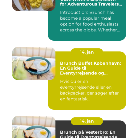
for Adventurous Travelers
and Backpackers
Introduction: Brunch has
become a popular meal
option for food enthusiasts
across the globe. Whether...
14. jan
Brunch Buffet København:
En Guide til
Eventyrrejsende og
Backpackere
Hvis du er en
eventyrrejsende eller en
backpacker, der søger efter
en fantastisk
brunchoplevelse i K...
14. jan
Brunch på Vesterbro: En
Guide til Eventyrrejsende