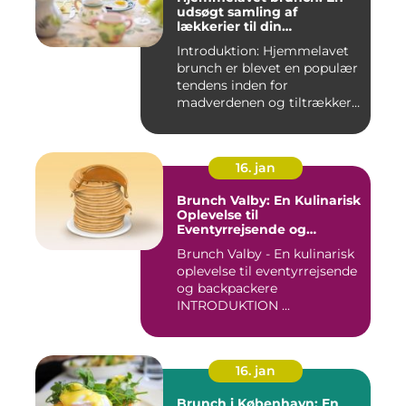
udsøgt samling af
lækkerier til din
morgenmad
Introduktion: Hjemmelavet
brunch er blevet en populær
tendens inden for
madverdenen og tiltrækker
en...
16. jan
Brunch Valby: En Kulinarisk
Oplevelse til
Eventyrrejsende og
Backpackere
Brunch Valby - En kulinarisk
oplevelse til eventyrrejsende
og backpackere
INTRODUKTION ...
16. jan
Brunch i København: En