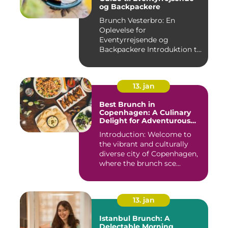
og Backpackere
Brunch Vesterbro: En
Oplevelse for
Eventyrrejsende og
Backpackere Introduktion til
Brunch Vesterb...
13. jan
Best Brunch in
Copenhagen: A Culinary
Delight for Adventurous
Travelers and Backpackers
Introduction: Welcome to
the vibrant and culturally
diverse city of Copenhagen,
where the brunch sce...
13. jan
Istanbul Brunch: A
Delectable Morning