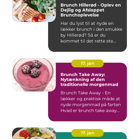
Brunch Hillerød - Oplev en
Dejlig og Afslappet
Brunchoplevelse
Har du lyst til at nyde en
lækker brunch i den smukke
by Hillerød? Så er du
kommet til det rette ste...
17. jan
Brunch Take Away:
Nytænkning af den
traditionelle morgenmad
Brunch Take Away - En
lækker og praktisk måde at
nyde morgenmad på farten
Hvad er brunch take away...
17. jan