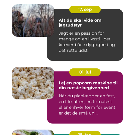
17. sep
Alt du skal vide om
jagtudstyr
Jagt er en passion for
mange og en livsstil, der
kræver både dygtighed og
det rette udst...
01. jul
Lej en popcorn maskine til
din næste begivenhed
Når du planlægger en fest,
en filmaften, en firmafest
eller enhver form for event,
er det de små uni...
18. jan