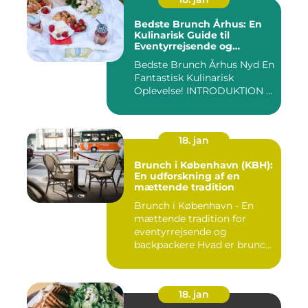
Bedste Brunch Århus: En
Kulinarisk Guide til
Eventyrrejsende og
Backpackere
Bedste Brunch Århus Nyd En
Fantastisk Kulinarisk
Oplevelse! INTRODUKTION ...
18. jan
Brunch i København (KBH):
En udforskning af en
mættende tradition
Brunch i København - En
mættende tradition for
eventyrrejsende og
backpackere Hvad er brunch
og h...
18. jan