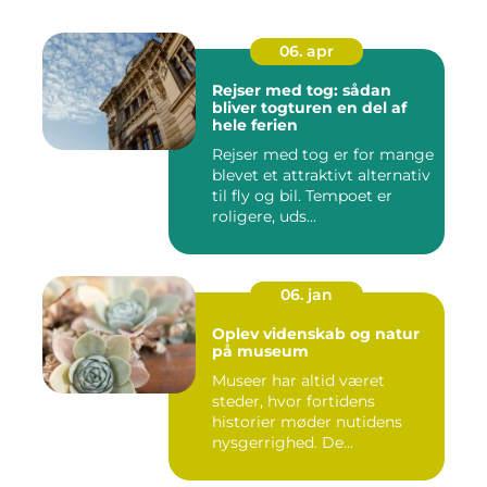
06. apr
Rejser med tog: sådan
bliver togturen en del af
hele ferien
Rejser med tog er for mange
blevet et attraktivt alternativ
til fly og bil. Tempoet er
roligere, uds...
06. jan
Oplev videnskab og natur
på museum
Museer har altid været
steder, hvor fortidens
historier møder nutidens
nysgerrighed. De...