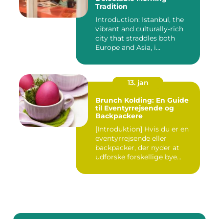
Tradition
Introduction: Istanbul, the
vibrant and culturally-rich
city that straddles both
Europe and Asia, i...
13. jan
Brunch Kolding: En Guide
til Eventyrrejsende og
Backpackere
[Introduktion] Hvis du er en
eventyrrejsende eller
backpacker, der nyder at
udforske forskellige bye...