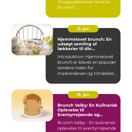
Smagsoplevelser Hvad er
Brunch? ...
16. jan
Hjemmelavet brunch: En
udsøgt samling af
lækkerier til din
morgenmad
Introduktion: Hjemmelavet
brunch er blevet en populær
tendens inden for
madverdenen og tiltrækker
en...
16. jan
Brunch Valby: En Kulinarisk
Oplevelse til
Eventyrrejsende og
Backpackere
Brunch Valby - En kulinarisk
oplevelse til eventyrrejsende