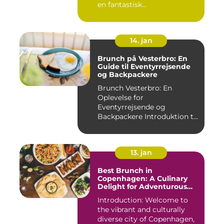
en fantastisk
brunchoplevelse i K...
14. jan
Brunch på Vesterbro: En
Guide til Eventyrrejsende
og Backpackere
Brunch Vesterbro: En
Oplevelse for
Eventyrrejsende og
Backpackere Introduktion til
Brunch Vesterb...
13. jan
Best Brunch in
Copenhagen: A Culinary
Delight for Adventurous
Travelers and Backpackers
Introduction: Welcome to
the vibrant and culturally
diverse city of Copenhagen,