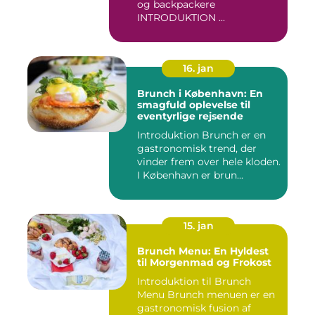
og backpackere
INTRODUKTION ...
16. jan
Brunch i København: En
smagfuld oplevelse til
eventyrlige rejsende
Introduktion Brunch er en
gastronomisk trend, der
vinder frem over hele kloden.
I København er brun...
15. jan
Brunch Menu: En Hyldest
til Morgenmad og Frokost
Introduktion til Brunch
Menu Brunch menuen er en
gastronomisk fusion af