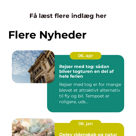
Få læst flere indlæg her
Flere Nyheder
06. apr
Rejser med tog: sådan
bliver togturen en del af
hele ferien
Rejser med tog er for mange
blevet et attraktivt alternativ
til fly og bil. Tempoet er
roligere, uds...
06. jan
Oplev videnskab og natur