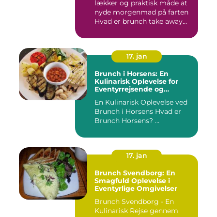
lækker og praktisk måde at
nyde morgenmad på farten
Hvad er brunch take away...
17. jan
Brunch i Horsens: En
Kulinarisk Oplevelse for
Eventyrrejsende og
Backpackere
En Kulinarisk Oplevelse ved
Brunch i Horsens Hvad er
Brunch Horsens? ...
17. jan
Brunch Svendborg: En
Smagfuld Oplevelse i
Eventyrlige Omgivelser
Brunch Svendborg - En
Kulinarisk Rejse gennem