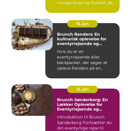
morgenmad og frokost, der
g...
15. jan
Brunch Randers: En
kulinarisk oplevelse for
eventyrrejsende og
backpackere
Hvis du er en
eventyrrejsende eller
backpacker, der søger at
opleve Randers på en
anderledes og smag...
15. jan
Brunch Sønderborg: En
Lækker Oplevelse for
Eventyrrejsende og
Backpackere
Introduktion til Brunch
Sønderborg Fortsætter du
din eventyrlige rejse til