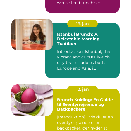
where the brunch sce...
13. jan
Istanbul Brunch: A
Delectable Morning
Tradition
Introduction: Istanbul, the
vibrant and culturally-rich
city that straddles both
Europe and Asia, i...
13. jan
Brunch Kolding: En Guide
til Eventyrrejsende og
Backpackere
[Introduktion] Hvis du er en
eventyrrejsende eller
backpacker, der nyder at