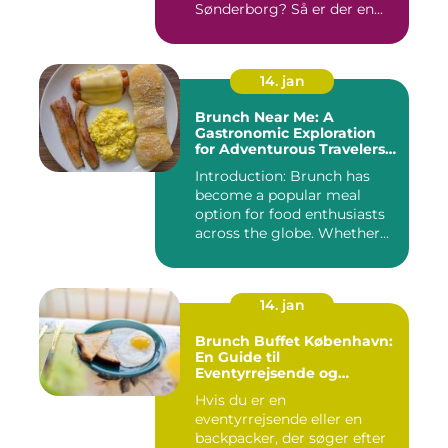
Sønderborg? Så er der en...
14. jan
Brunch Near Me: A
Gastronomic Exploration
for Adventurous Travelers
and Backpackers
Introduction: Brunch has
become a popular meal
option for food enthusiasts
across the globe. Whether...
14. jan
Brunch Buffet København:
En Guide til
Eventyrrejsende og
Backpackere
Hvis du er en
eventyrrejsende eller en
backpacker, der søger efter