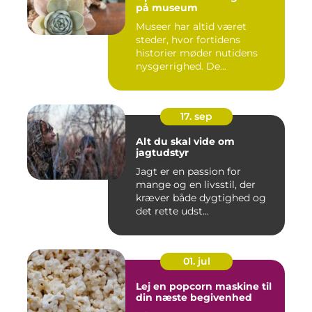
på museum
Museer har altid været
steder, hvor fortidens
historier møder nutidens
nysgerrighed. De...
17. sep
Alt du skal vide om
jagtudstyr
Jagt er en passion for
mange og en livsstil, der
kræver både dygtighed og
det rette udst...
01. jul
Lej en popcorn maskine til
din næste begivenhed