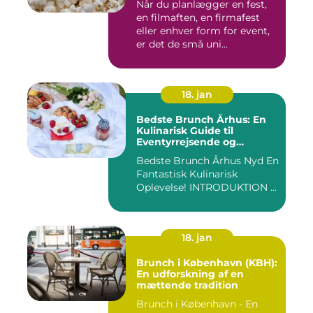
Når du planlægger en fest,
en filmaften, en firmafest
eller enhver form for event,
er det de små uni...
18. jan
Bedste Brunch Århus: En
Kulinarisk Guide til
Eventyrrejsende og
Backpackere
Bedste Brunch Århus Nyd En
Fantastisk Kulinarisk
Oplevelse! INTRODUKTION ...
18. jan
Brunch i København (KBH):
En udforskning af en
mættende tradition
Brunch i København - En