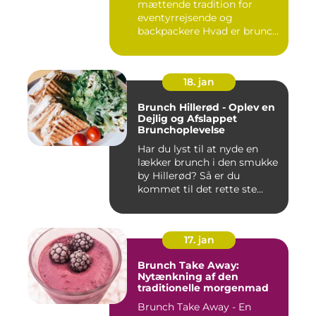
mættende tradition for
eventyrrejsende og
backpackere Hvad er brunch
og h...
18. jan
Brunch Hillerød - Oplev en
Dejlig og Afslappet
Brunchoplevelse
Har du lyst til at nyde en
lækker brunch i den smukke
by Hillerød? Så er du
kommet til det rette ste...
17. jan
Brunch Take Away:
Nytænkning af den
traditionelle morgenmad
Brunch Take Away - En