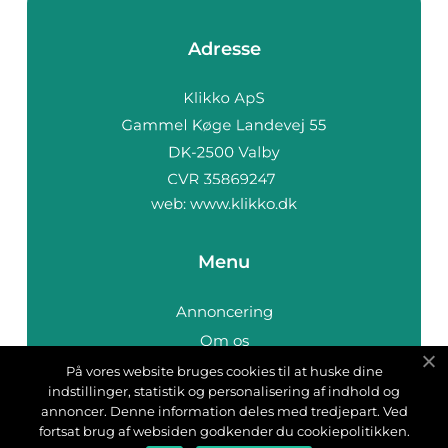
Adresse
web:
www.klikko.dk
Menu
Annoncering
Om os
Cookies
På vores website bruges cookies til at huske dine
indstillinger, statistik og personalisering af indhold og
Kontakt os
annoncer. Denne information deles med tredjepart. Ved
Sitemap
fortsat brug af websiden godkender du cookiepolitikken.