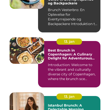
og Backpackere
Brunch Vesterbro: En
Oplevelse for
Eventyrrejsende og
Backpackere Introduktion til
Brunch Vesterb...
13. jan
Best Brunch in
Copenhagen: A Culinary
Delight for Adventurous
Travelers and Backpackers
Introduction: Welcome to
the vibrant and culturally
diverse city of Copenhagen,
where the brunch sce...
13. jan
Istanbul Brunch: A
Delectable Morning