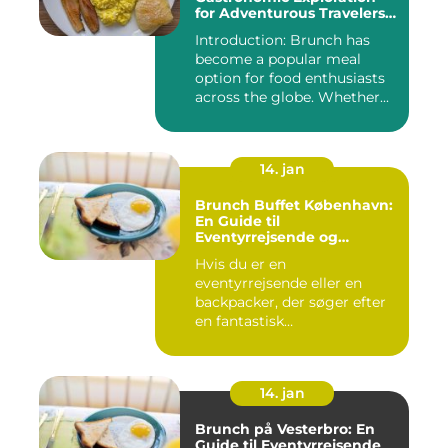
for Adventurous Travelers
and Backpackers
Introduction: Brunch has
become a popular meal
option for food enthusiasts
across the globe. Whether...
14. jan
Brunch Buffet København:
En Guide til
Eventyrrejsende og
Backpackere
Hvis du er en
eventyrrejsende eller en
backpacker, der søger efter
en fantastisk
brunchoplevelse i K...
14. jan
Brunch på Vesterbro: En
Guide til Eventyrrejsende