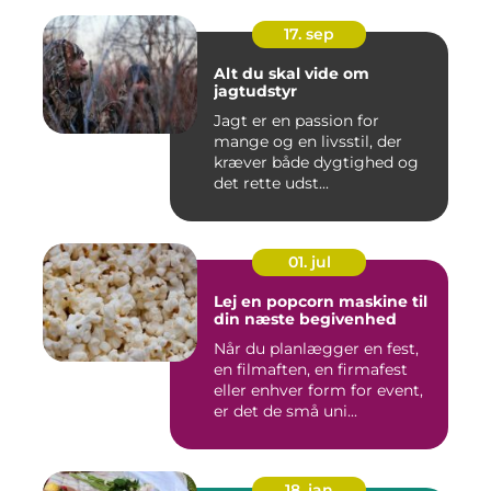
17. sep
Alt du skal vide om
jagtudstyr
Jagt er en passion for
mange og en livsstil, der
kræver både dygtighed og
det rette udst...
01. jul
Lej en popcorn maskine til
din næste begivenhed
Når du planlægger en fest,
en filmaften, en firmafest
eller enhver form for event,
er det de små uni...
18. jan