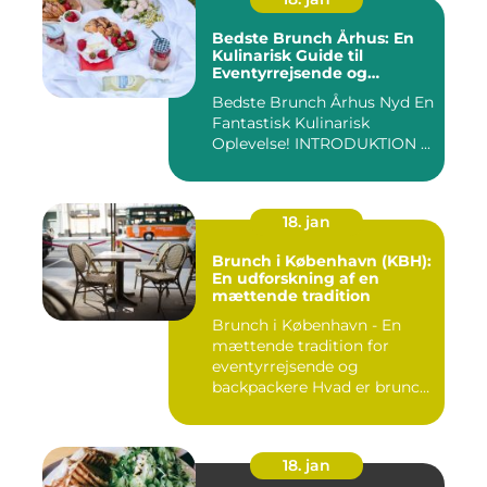
Bedste Brunch Århus: En
Kulinarisk Guide til
Eventyrrejsende og
Backpackere
Bedste Brunch Århus Nyd En
Fantastisk Kulinarisk
Oplevelse! INTRODUKTION ...
18. jan
Brunch i København (KBH):
En udforskning af en
mættende tradition
Brunch i København - En
mættende tradition for
eventyrrejsende og
backpackere Hvad er brunch
og h...
18. jan