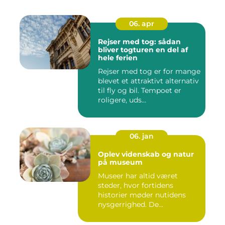
06. apr
Rejser med tog: sådan
bliver togturen en del af
hele ferien
Rejser med tog er for mange
blevet et attraktivt alternativ
til fly og bil. Tempoet er
roligere, uds...
06. jan
Oplev videnskab og natur
på museum
Museer har altid været
steder, hvor fortidens
historier møder nutidens
nysgerrighed. De...