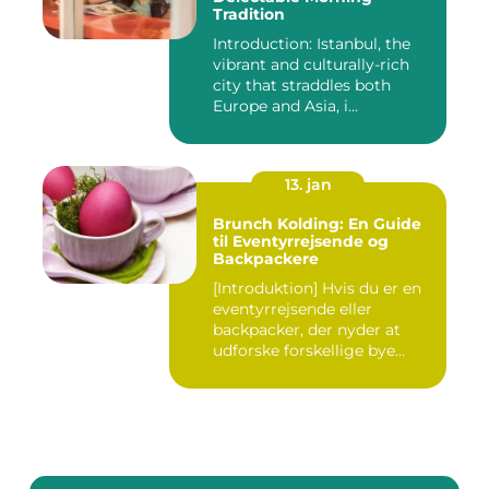
Tradition
Introduction: Istanbul, the
vibrant and culturally-rich
city that straddles both
Europe and Asia, i...
13. jan
Brunch Kolding: En Guide
til Eventyrrejsende og
Backpackere
[Introduktion] Hvis du er en
eventyrrejsende eller
backpacker, der nyder at
udforske forskellige bye...