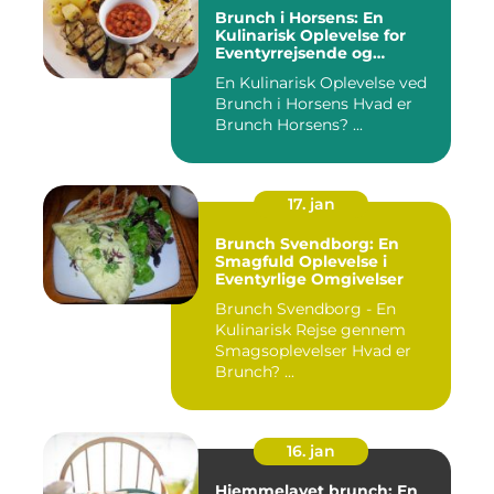
Brunch i Horsens: En
Kulinarisk Oplevelse for
Eventyrrejsende og
Backpackere
En Kulinarisk Oplevelse ved
Brunch i Horsens Hvad er
Brunch Horsens? ...
17. jan
Brunch Svendborg: En
Smagfuld Oplevelse i
Eventyrlige Omgivelser
Brunch Svendborg - En
Kulinarisk Rejse gennem
Smagsoplevelser Hvad er
Brunch? ...
16. jan
Hjemmelavet brunch: En