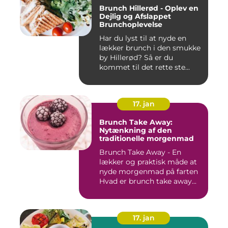
Brunch Hillerød - Oplev en
Dejlig og Afslappet
Brunchoplevelse
Har du lyst til at nyde en
lækker brunch i den smukke
by Hillerød? Så er du
kommet til det rette ste...
17. jan
Brunch Take Away:
Nytænkning af den
traditionelle morgenmad
Brunch Take Away - En
lækker og praktisk måde at
nyde morgenmad på farten
Hvad er brunch take away...
17. jan