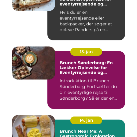
eventyrrejsende og
backpackere
Hvis du er en
eventyrrejsende eller
backpacker, der søger at
opleve Randers på en
anderledes og smag...
15. jan
Brunch Sønderborg: En
Lækker Oplevelse for
Eventyrrejsende og
Backpackere
Introduktion til Brunch
Sønderborg Fortsætter du
din eventyrlige rejse til
Sønderborg? Så er der en...
14. jan
Brunch Near Me: A
Gastronomic Exploration