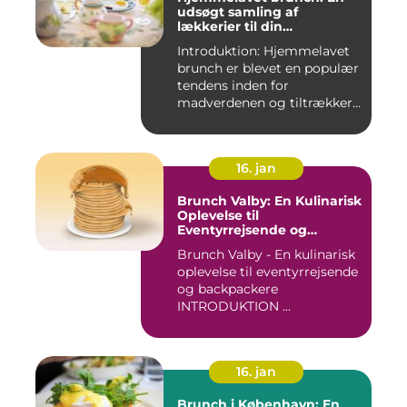
udsøgt samling af
lækkerier til din
morgenmad
Introduktion: Hjemmelavet
brunch er blevet en populær
tendens inden for
madverdenen og tiltrækker
en...
16. jan
Brunch Valby: En Kulinarisk
Oplevelse til
Eventyrrejsende og
Backpackere
Brunch Valby - En kulinarisk
oplevelse til eventyrrejsende
og backpackere
INTRODUKTION ...
16. jan
Brunch i København: En