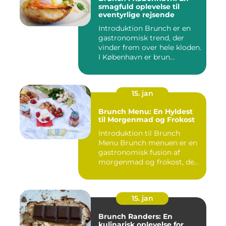
smagfuld oplevelse til
eventyrlige rejsende
Introduktion Brunch er en
gastronomisk trend, der
vinder frem over hele kloden.
I København er brun...
15. jan
Brunch Menu: En Hyldest
til Morgenmad og Frokost
Introduktion til Brunch
Menu Brunch menuen er en
gastronomisk fusion af
morgenmad og frokost, der
g...
15. jan
Brunch Randers: En
kulinarisk oplevelse for