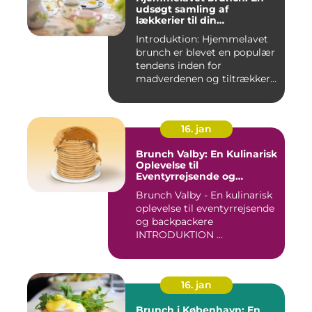
udsøgt samling af
lækkerier til din
morgenmad
Introduktion: Hjemmelavet
brunch er blevet en populær
tendens inden for
madverdenen og tiltrækker
en...
16. jan
Brunch Valby: En Kulinarisk
Oplevelse til
Eventyrrejsende og
Backpackere
Brunch Valby - En kulinarisk
oplevelse til eventyrrejsende
og backpackere
INTRODUKTION ...
16. jan
Brunch i København: En