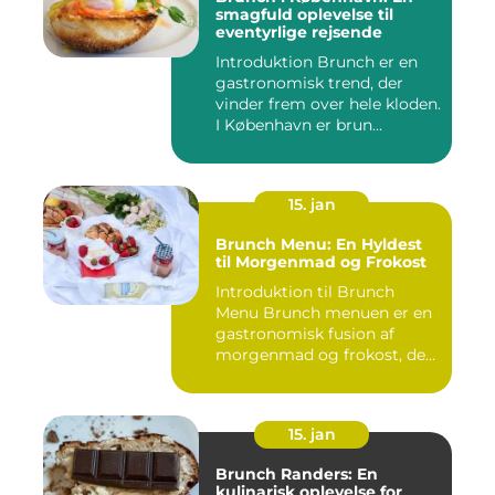
smagfuld oplevelse til
eventyrlige rejsende
Introduktion Brunch er en
gastronomisk trend, der
vinder frem over hele kloden.
I København er brun...
15. jan
Brunch Menu: En Hyldest
til Morgenmad og Frokost
Introduktion til Brunch
Menu Brunch menuen er en
gastronomisk fusion af
morgenmad og frokost, der
g...
15. jan
Brunch Randers: En
kulinarisk oplevelse for