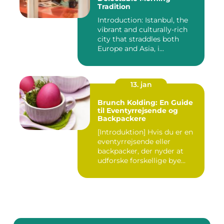
Tradition
Introduction: Istanbul, the
vibrant and culturally-rich
city that straddles both
Europe and Asia, i...
13. jan
Brunch Kolding: En Guide
til Eventyrrejsende og
Backpackere
[Introduktion] Hvis du er en
eventyrrejsende eller
backpacker, der nyder at
udforske forskellige bye...