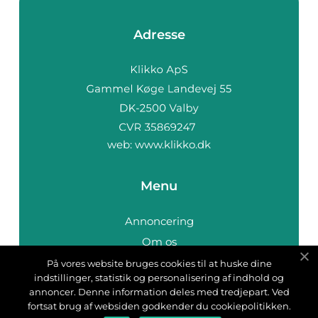
Adresse
web:
www.klikko.dk
Menu
Annoncering
Om os
Cookies
På vores website bruges cookies til at huske dine
indstillinger, statistik og personalisering af indhold og
Kontakt os
annoncer. Denne information deles med tredjepart. Ved
Sitemap
fortsat brug af websiden godkender du cookiepolitikken.