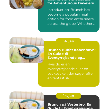
for Adventurous Travelers
and Backpackers
Introduction: Brunch has
become a popular meal
option for food enthusiasts
across the globe. Whether...
14. jan
Brunch Buffet København:
En Guide til
Eventyrrejsende og
Backpackere
Hvis du er en
eventyrrejsende eller en
backpacker, der søger efter
en fantastisk
brunchoplevelse i K...
14. jan
Brunch på Vesterbro: En
Guide til Eventyrrejsende