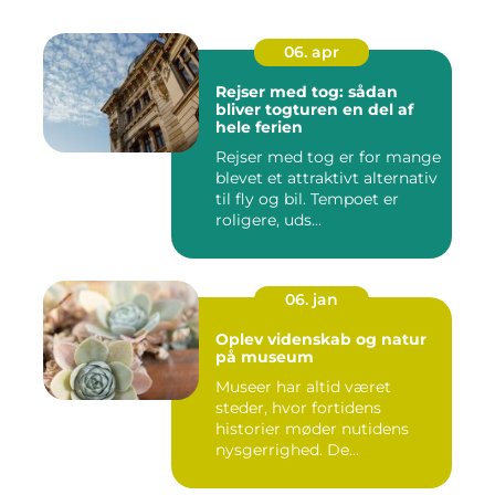
06. apr
Rejser med tog: sådan
bliver togturen en del af
hele ferien
Rejser med tog er for mange
blevet et attraktivt alternativ
til fly og bil. Tempoet er
roligere, uds...
06. jan
Oplev videnskab og natur
på museum
Museer har altid været
steder, hvor fortidens
historier møder nutidens
nysgerrighed. De...