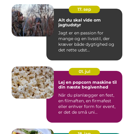
17. sep
Alt du skal vide om
jagtudstyr
Jagt er en passion for
mange og en livsstil, der
kræver både dygtighed og
det rette udst...
01. jul
Lej en popcorn maskine til
din næste begivenhed
Når du planlægger en fest,
en filmaften, en firmafest
eller enhver form for event,
er det de små uni...
18. jan