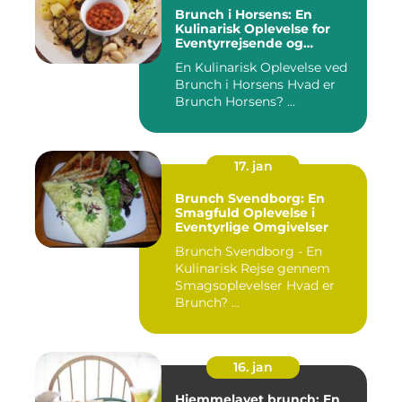
Brunch i Horsens: En
Kulinarisk Oplevelse for
Eventyrrejsende og
Backpackere
En Kulinarisk Oplevelse ved
Brunch i Horsens Hvad er
Brunch Horsens? ...
17. jan
Brunch Svendborg: En
Smagfuld Oplevelse i
Eventyrlige Omgivelser
Brunch Svendborg - En
Kulinarisk Rejse gennem
Smagsoplevelser Hvad er
Brunch? ...
16. jan
Hjemmelavet brunch: En