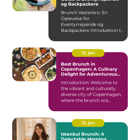
og Backpackere
Brunch Vesterbro: En
Oplevelse for
Eventyrrejsende og
Backpackere Introduktion til
Brunch Vesterb...
13. jan
Best Brunch in
Copenhagen: A Culinary
Delight for Adventurous
Travelers and Backpackers
Introduction: Welcome to
the vibrant and culturally
diverse city of Copenhagen,
where the brunch sce...
13. jan
Istanbul Brunch: A
Delectable Morning