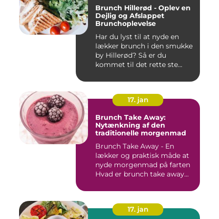
Brunch Hillerød - Oplev en
Dejlig og Afslappet
Brunchoplevelse
Har du lyst til at nyde en
lækker brunch i den smukke
by Hillerød? Så er du
kommet til det rette ste...
17. jan
Brunch Take Away:
Nytænkning af den
traditionelle morgenmad
Brunch Take Away - En
lækker og praktisk måde at
nyde morgenmad på farten
Hvad er brunch take away...
17. jan