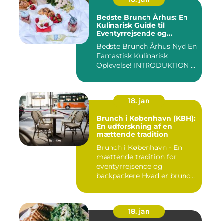
Bedste Brunch Århus: En
Kulinarisk Guide til
Eventyrrejsende og
Backpackere
Bedste Brunch Århus Nyd En
Fantastisk Kulinarisk
Oplevelse! INTRODUKTION ...
18. jan
Brunch i København (KBH):
En udforskning af en
mættende tradition
Brunch i København - En
mættende tradition for
eventyrrejsende og
backpackere Hvad er brunch
og h...
18. jan