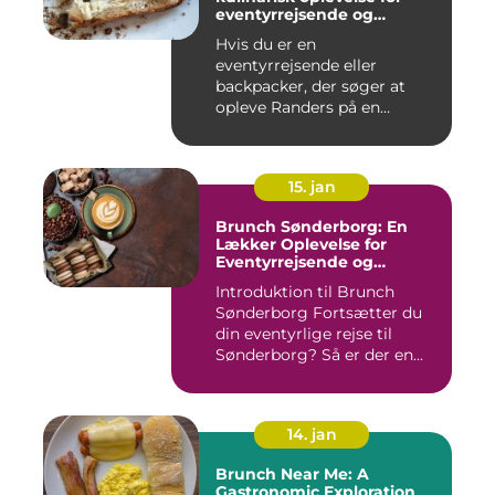
eventyrrejsende og
backpackere
Hvis du er en
eventyrrejsende eller
backpacker, der søger at
opleve Randers på en
anderledes og smag...
15. jan
Brunch Sønderborg: En
Lækker Oplevelse for
Eventyrrejsende og
Backpackere
Introduktion til Brunch
Sønderborg Fortsætter du
din eventyrlige rejse til
Sønderborg? Så er der en...
14. jan
Brunch Near Me: A
Gastronomic Exploration