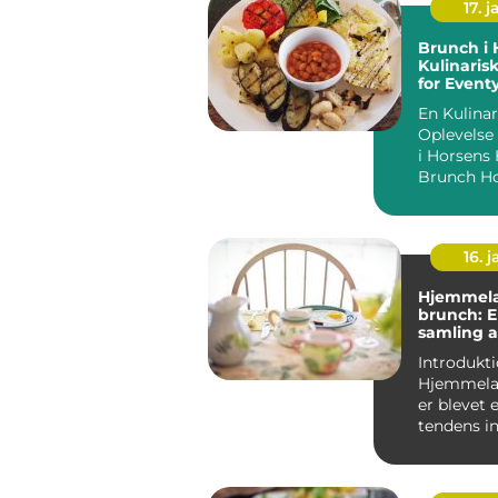
17. j
Brunch i 
Kulinaris
for Event
og Backp
En Kulinar
Oplevelse
i Horsens Hvad er
16. j
Hjemmela
brunch: 
samling a
til din 
Introdukti
Hjemmela
er blevet
tendens i
madverde
tiltrækker 