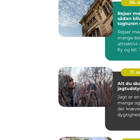
06. 
Rejser me
sådan bli
togturen 
hele ferie
Rejser med
mange ble
attraktivt 
fly og bil
roligere, ud
17. 
Alt du sk
jagtudsty
Jagt er en
mange og e
der kræve
dygtighed
rette udst..