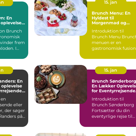
an
15. jan
Brunch Menu: En
n: En
Hyldest til
oplevelse
Morgenmad og
rlige
Frokost
runch
Introduktion til
tronomisk
Brunch Menu Brunch
 vinder frem
menuen er en
kloden. I
gastronomisk fusion
er brun...
af morgenmad og
frokost, der g...
an
15. jan
anders: En
Brunch Sønderborg
k oplevelse
En Lækker Oplevels
yrrejsende
for Eventyrrejsende
ackere
og Backpackere
 en
Introduktion til
sende eller
Brunch Sønderborg
r, der søger
Fortsætter du din
 Randers på
eventyrlige rejse til
edes og
Sønderborg? Så er
der en...