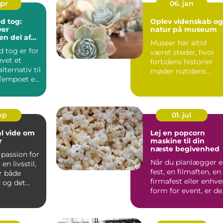
apr
06. jan
d tog:
Oplev videnskab og
ver
natur på museum
en del af
Museer har altid
n
 tog er for
været steder, hvor
vet et
fortidens historier
alternativ til
møder nutidens
. Tempoet er
nysgerrighed. De...
s...
sep
01. jul
al vide om
Lej en popcorn
r
maskine til din
næste begivenhed
 passion for
Når du planlægger 
n livsstil,
fest, en filmaften, en
r både
firmafest eller enhve
 og det
form for event, er de
.
de små uni...