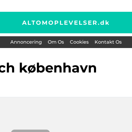
ALTOMOPLEVELSER.
dk
Annoncering
Om Os
Cookies
Kontakt Os
nch københavn