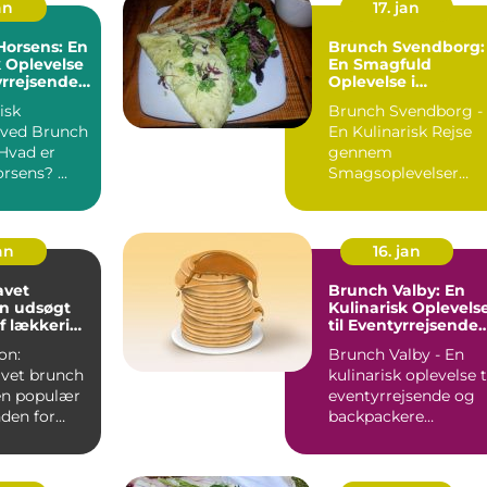
an
17. jan
Horsens: En
Brunch Svendborg:
k Oplevelse
En Smagfuld
yrrejsende
Oplevelse i
ackere
Eventyrlige
isk
Brunch Svendborg -
Omgivelser
 ved Brunch
En Kulinarisk Rejse
gennem
Brunch Horsens? ...
Smagsoplevelser
Hvad er Brunch? ...
an
16. jan
vet
Brunch Valby: En
En udsøgt
Kulinarisk Oplevels
f lækkerier
til Eventyrrejsende
morgenmad
og Backpackere
on:
Brunch Valby - En
vet brunch
kulinarisk oplevelse t
 en populær
eventyrrejsende og
nden for
backpackere
nen og
INTRODUKTION ...
en...