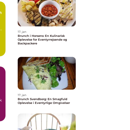
n
-
17. jan
Brunch i Horsens: En Kulinarisk
Oplevelse for Eventyrrejsende og
Backpackere
17. jan
Brunch Svendborg: En Smagfuld
k
Oplevelse i Eventyrlige Omgivelser