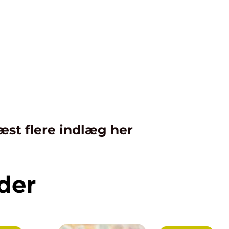
æst flere indlæg her
der