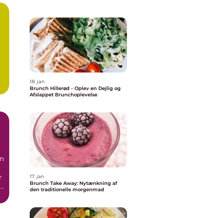
18. jan
Brunch Hillerød - Oplev en Dejlig og
Afslappet Brunchoplevelse
en
r
17. jan
Brunch Take Away: Nytænkning af
t
den traditionelle morgenmad