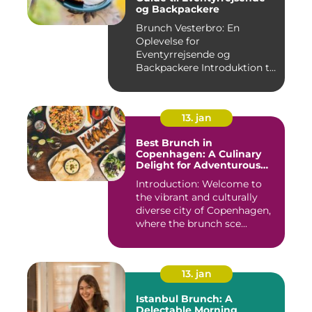
og Backpackere
Brunch Vesterbro: En
Oplevelse for
Eventyrrejsende og
Backpackere Introduktion til
Brunch Vesterb...
13. jan
Best Brunch in
Copenhagen: A Culinary
Delight for Adventurous
Travelers and Backpackers
Introduction: Welcome to
the vibrant and culturally
diverse city of Copenhagen,
where the brunch sce...
13. jan
Istanbul Brunch: A
Delectable Morning