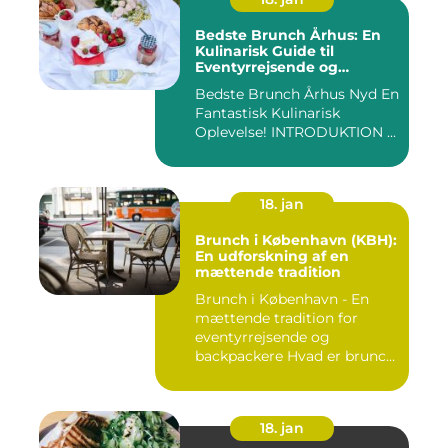
Bedste Brunch Århus: En
Kulinarisk Guide til
Eventyrrejsende og
Backpackere
Bedste Brunch Århus Nyd En
Fantastisk Kulinarisk
Oplevelse! INTRODUKTION ...
18. jan
Brunch i København (KBH):
En udforskning af en
mættende tradition
Brunch i København - En
mættende tradition for
eventyrrejsende og
backpackere Hvad er brunch
og h...
18. jan