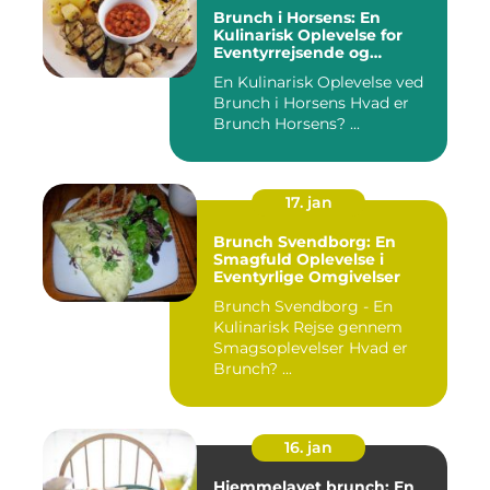
Brunch i Horsens: En
Kulinarisk Oplevelse for
Eventyrrejsende og
Backpackere
En Kulinarisk Oplevelse ved
Brunch i Horsens Hvad er
Brunch Horsens? ...
17. jan
Brunch Svendborg: En
Smagfuld Oplevelse i
Eventyrlige Omgivelser
Brunch Svendborg - En
Kulinarisk Rejse gennem
Smagsoplevelser Hvad er
Brunch? ...
16. jan
Hjemmelavet brunch: En