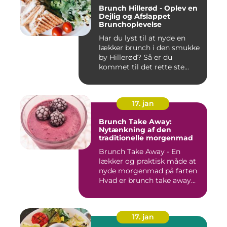
Brunch Hillerød - Oplev en
Dejlig og Afslappet
Brunchoplevelse
Har du lyst til at nyde en
lækker brunch i den smukke
by Hillerød? Så er du
kommet til det rette ste...
17. jan
Brunch Take Away:
Nytænkning af den
traditionelle morgenmad
Brunch Take Away - En
lækker og praktisk måde at
nyde morgenmad på farten
Hvad er brunch take away...
17. jan