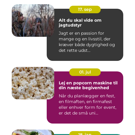
17. sep
Alt du skal vide om
jagtudstyr
Jagt er en passion for
mange og en livsstil, der
kræver både dygtighed og
det rette udst...
01. jul
Lej en popcorn maskine til
din næste begivenhed
Når du planlægger en fest,
en filmaften, en firmafest
eller enhver form for event,
er det de små uni...
18. jan