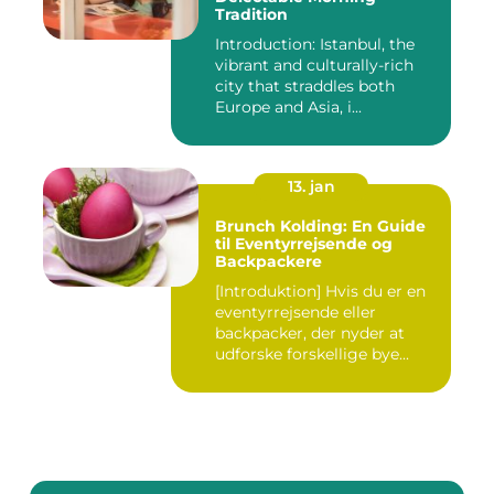
Tradition
Introduction: Istanbul, the
vibrant and culturally-rich
city that straddles both
Europe and Asia, i...
13. jan
Brunch Kolding: En Guide
til Eventyrrejsende og
Backpackere
[Introduktion] Hvis du er en
eventyrrejsende eller
backpacker, der nyder at
udforske forskellige bye...