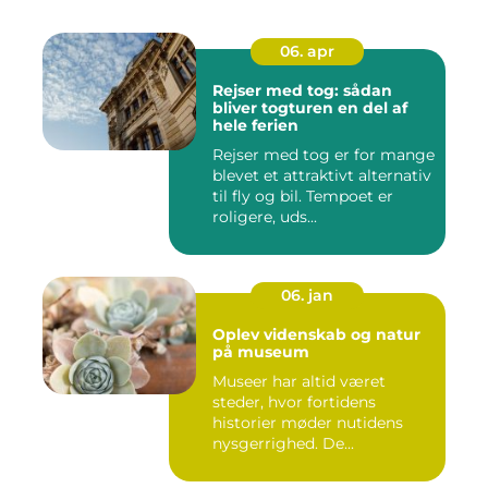
06. apr
Rejser med tog: sådan
bliver togturen en del af
hele ferien
Rejser med tog er for mange
blevet et attraktivt alternativ
til fly og bil. Tempoet er
roligere, uds...
06. jan
Oplev videnskab og natur
på museum
Museer har altid været
steder, hvor fortidens
historier møder nutidens
nysgerrighed. De...