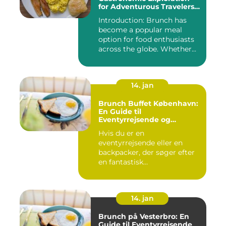
for Adventurous Travelers
and Backpackers
Introduction: Brunch has
become a popular meal
option for food enthusiasts
across the globe. Whether...
14. jan
Brunch Buffet København:
En Guide til
Eventyrrejsende og
Backpackere
Hvis du er en
eventyrrejsende eller en
backpacker, der søger efter
en fantastisk
brunchoplevelse i K...
14. jan
Brunch på Vesterbro: En
Guide til Eventyrrejsende