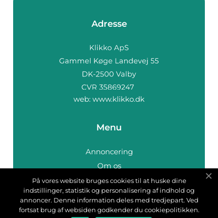
Adresse
web:
www.klikko.dk
Menu
Annoncering
Om os
Cookies
På vores website bruges cookies til at huske dine
indstillinger, statistik og personalisering af indhold og
Kontakt os
annoncer. Denne information deles med tredjepart. Ved
Sitemap
fortsat brug af websiden godkender du cookiepolitikken.