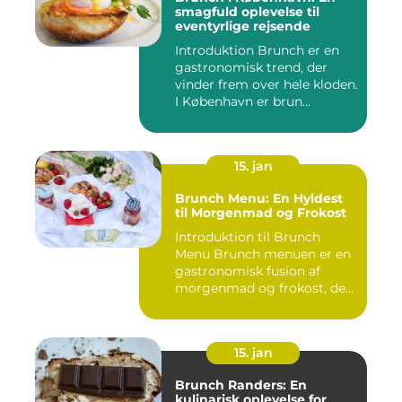
smagfuld oplevelse til
eventyrlige rejsende
Introduktion Brunch er en
gastronomisk trend, der
vinder frem over hele kloden.
I København er brun...
15. jan
Brunch Menu: En Hyldest
til Morgenmad og Frokost
Introduktion til Brunch
Menu Brunch menuen er en
gastronomisk fusion af
morgenmad og frokost, der
g...
15. jan
Brunch Randers: En
kulinarisk oplevelse for