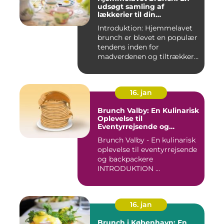
udsøgt samling af
lækkerier til din
morgenmad
Introduktion: Hjemmelavet
brunch er blevet en populær
tendens inden for
madverdenen og tiltrækker
en...
16. jan
Brunch Valby: En Kulinarisk
Oplevelse til
Eventyrrejsende og
Backpackere
Brunch Valby - En kulinarisk
oplevelse til eventyrrejsende
og backpackere
INTRODUKTION ...
16. jan
Brunch i København: En