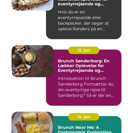
eventyrrejsende og
backpackere
Hvis du er en
eventyrrejsende eller
backpacker, der søger at
opleve Randers på en
anderledes og smag...
15. jan
Brunch Sønderborg: En
Lækker Oplevelse for
Eventyrrejsende og
Backpackere
Introduktion til Brunch
Sønderborg Fortsætter du
din eventyrlige rejse til
Sønderborg? Så er der en...
14. jan
Brunch Near Me: A
Gastronomic Exploration