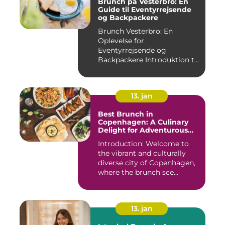
Brunch på Vesterbro: En
Guide til Eventyrrejsende
og Backpackere
Brunch Vesterbro: En
Oplevelse for
Eventyrrejsende og
Backpackere Introduktion til
Brunch Vesterb...
13. jan
Best Brunch in
Copenhagen: A Culinary
Delight for Adventurous
Travelers and Backpackers
Introduction: Welcome to
the vibrant and culturally
diverse city of Copenhagen,
where the brunch sce...
13. jan