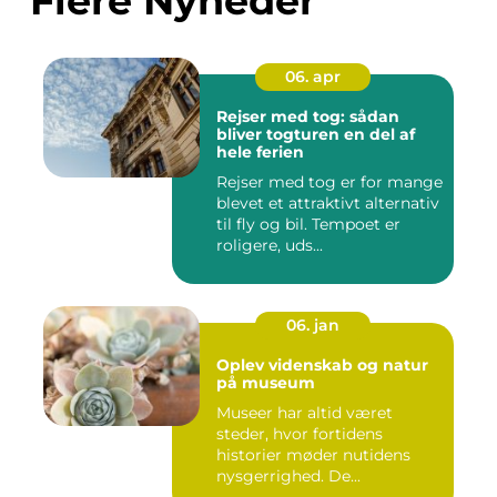
Flere Nyheder
06. apr
Rejser med tog: sådan
bliver togturen en del af
hele ferien
Rejser med tog er for mange
blevet et attraktivt alternativ
til fly og bil. Tempoet er
roligere, uds...
06. jan
Oplev videnskab og natur
på museum
Museer har altid været
steder, hvor fortidens
historier møder nutidens
nysgerrighed. De...