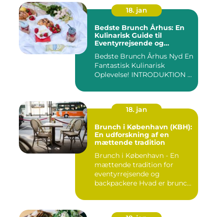
18. jan
Bedste Brunch Århus: En
Kulinarisk Guide til
Eventyrrejsende og
Backpackere
Bedste Brunch Århus Nyd En
Fantastisk Kulinarisk
Oplevelse! INTRODUKTION ...
18. jan
Brunch i København (KBH):
En udforskning af en
mættende tradition
Brunch i København - En
mættende tradition for
eventyrrejsende og
backpackere Hvad er brunch
og h...