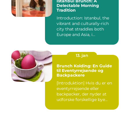
Istanbul Brunch: A
Delectable Morning
Tradition
Introduction: Istanbul, the
vibrant and culturally-rich
city that straddles both
Europe and Asia, i...
13. jan
Brunch Kolding: En Guide
til Eventyrrejsende og
Backpackere
[Introduktion] Hvis du er en
eventyrrejsende eller
backpacker, der nyder at
udforske forskellige bye...