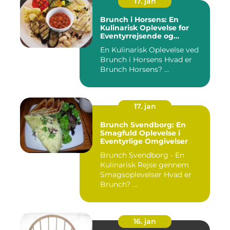
17. jan
Brunch i Horsens: En
Kulinarisk Oplevelse for
Eventyrrejsende og
Backpackere
En Kulinarisk Oplevelse ved
Brunch i Horsens Hvad er
Brunch Horsens? ...
17. jan
Brunch Svendborg: En
Smagfuld Oplevelse i
Eventyrlige Omgivelser
Brunch Svendborg - En
Kulinarisk Rejse gennem
Smagsoplevelser Hvad er
Brunch? ...
16. jan