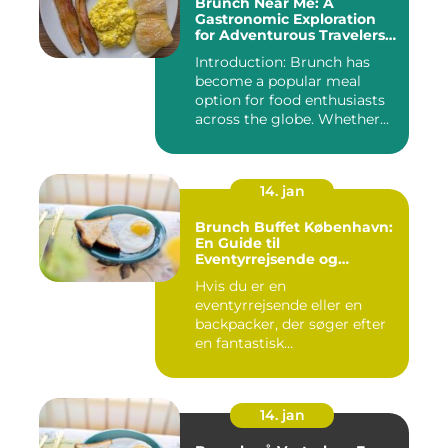
Brunch Near Me: A
Gastronomic Exploration
for Adventurous Travelers
and Backpackers
Introduction: Brunch has
become a popular meal
option for food enthusiasts
across the globe. Whether...
14. jan
Brunch Buffet København:
En Guide til
Eventyrrejsende og
Backpackere
Hvis du er en
eventyrrejsende eller en
backpacker, der søger efter
en fantastisk
brunchoplevelse i K...
14. jan