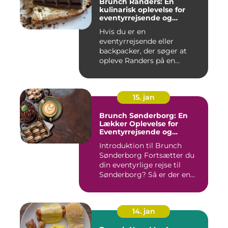
Brunch Randers: En
kulinarisk oplevelse for
eventyrrejsende og
backpackere
Hvis du er en
eventyrrejsende eller
backpacker, der søger at
opleve Randers på en
anderledes og smag...
15. jan
Brunch Sønderborg: En
Lækker Oplevelse for
Eventyrrejsende og
Backpackere
Introduktion til Brunch
Sønderborg Fortsætter du
din eventyrlige rejse til
Sønderborg? Så er der en...
14. jan