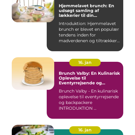
Hjemmelavet brunch: En
udsøgt samling af
lækkerier til din
morgenmad
Introduktion: Hjemmelavet
brunch er blevet en populær
tendens inden for
madverdenen og tiltrækker
en...
16. jan
Brunch Valby: En Kulinarisk
Oplevelse til
Eventyrrejsende og
Backpackere
Brunch Valby - En kulinarisk
oplevelse til eventyrrejsende
og backpackere
INTRODUKTION ...
16. jan