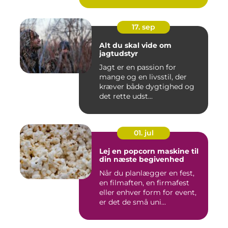
17. sep
Alt du skal vide om
jagtudstyr
Jagt er en passion for
mange og en livsstil, der
kræver både dygtighed og
det rette udst...
01. jul
Lej en popcorn maskine til
din næste begivenhed
Når du planlægger en fest,
en filmaften, en firmafest
eller enhver form for event,
er det de små uni...