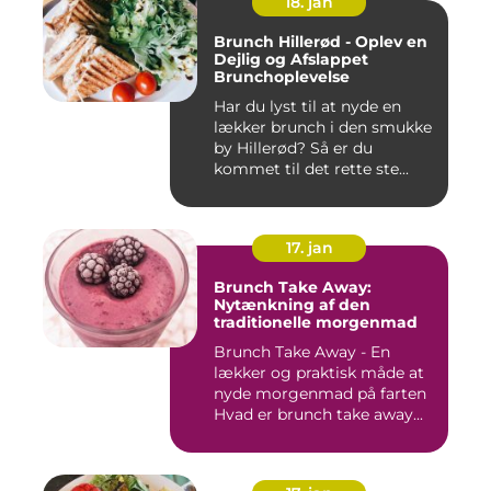
18. jan
Brunch Hillerød - Oplev en
Dejlig og Afslappet
Brunchoplevelse
Har du lyst til at nyde en
lækker brunch i den smukke
by Hillerød? Så er du
kommet til det rette ste...
17. jan
Brunch Take Away:
Nytænkning af den
traditionelle morgenmad
Brunch Take Away - En
lækker og praktisk måde at
nyde morgenmad på farten
Hvad er brunch take away...