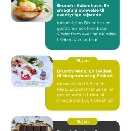
Brunch i København: En
smagfuld oplevelse til
eventyrlige rejsende
Introduktion Brunch er en
gastronomisk trend, der
vinder frem over hele kloden.
I København er brun...
15. jan
Brunch Menu: En Hyldest
til Morgenmad og Frokost
Introduktion til Brunch
Menu Brunch menuen er en
gastronomisk fusion af
morgenmad og frokost, der
g...
15. jan