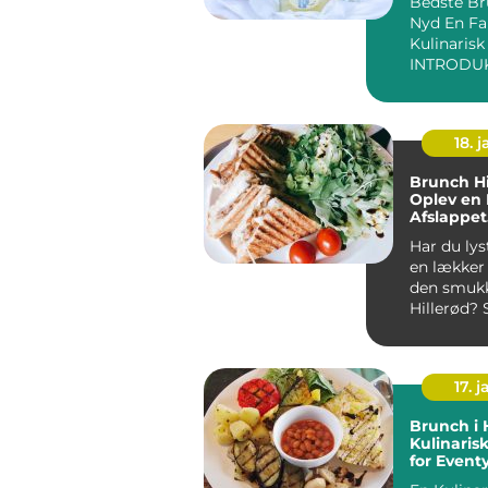
Bedste Br
Backpack
Nyd En Fa
Kulinarisk
18. j
Brunch Hi
Oplev en 
Afslappet
Brunchop
Har du lyst
en lækker
den smuk
Hillerød? 
kommet til
ste...
17. j
Brunch i 
Kulinaris
for Event
og Backp