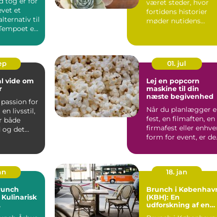
 tog er for
været steder, hvor
vet et
fortidens historier
alternativ til
møder nutidens
. Tempoet er
nysgerrighed. De...
s...
sep
01. jul
al vide om
Lej en popcorn
r
maskine til din
næste begivenhed
 passion for
Når du planlægger 
n livsstil,
fest, en filmaften, en
r både
firmafest eller enhve
 og det
form for event, er de
.
de små uni...
an
18. jan
runch
Brunch i Københav
 Kulinarisk
(KBH): En
udforskning af en
jsende og
mættende tradition