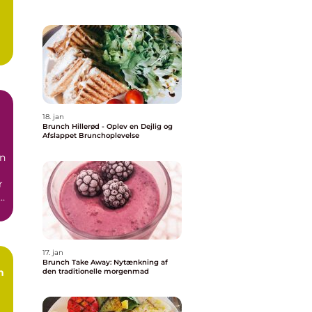
18. jan
Brunch Hillerød - Oplev en Dejlig og
Afslappet Brunchoplevelse
en
r
t
17. jan
Brunch Take Away: Nytænkning af
n
den traditionelle morgenmad