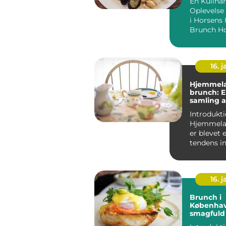
En Kulinar
Oplevelse
i Horsens Hvad er
16. j
Hjemmela
brunch: 
samling a
til din 
Introdukti
Hjemmela
er blevet
tendens i
madverde
tiltrækker 
16. j
Brunch i
Københav
smagfuld 
til eventy