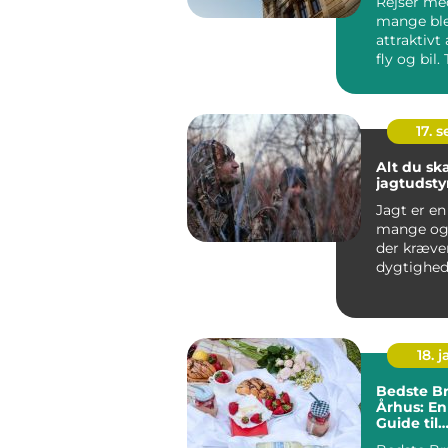
Rejser med
mange ble
attraktivt 
fly og bil
roligere, ud
17. 
Alt du sk
jagtudsty
Jagt er en
mange og e
der kræve
dygtighed
rette udst..
18. j
Bedste B
Århus: En
Guide til
Eventyrre