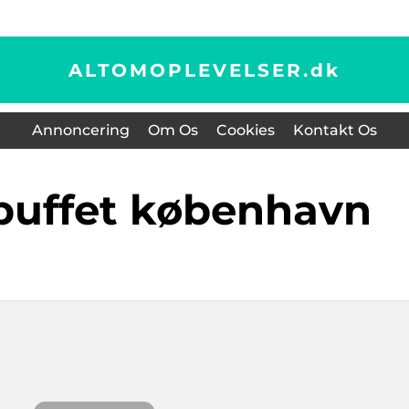
ALTOMOPLEVELSER.
dk
Annoncering
Om Os
Cookies
Kontakt Os
 buffet københavn