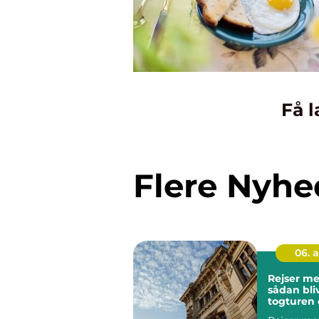
Få l
Flere Nyhe
06. 
Rejser me
sådan bli
togturen 
hele ferie