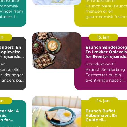
runch
Introduktion til
tronomisk
Brunch Menu Brunch
 vinder frem
menuen er en
kloden. I
gastronomisk fusion
er brun...
af morgenmad og
frokost, der g...
an
15. jan
anders: En
Brunch Sønderborg
k oplevelse
En Lækker Oplevels
yrrejsende
for Eventyrrejsende
ackere
og Backpackere
 en
Introduktion til
sende eller
Brunch Sønderborg
r, der søger
Fortsætter du din
 Randers på
eventyrlige rejse til
edes og
Sønderborg? Så er
der en...
jan
14. jan
ear Me: A
Brunch Buffet
mic
København: En
n for
Guide til
ous
Eventyrrejsende og