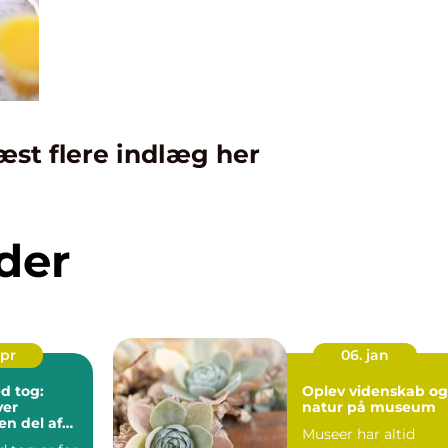
æst flere indlæg her
der
apr
06. jan
d tog:
Oplev videnskab og
ver
natur på museum
en del af
Museer har altid
n