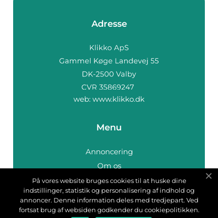
Adresse
web:
www.klikko.dk
Menu
Annoncering
Om os
Cookies
På vores website bruges cookies til at huske dine
indstillinger, statistik og personalisering af indhold og
Kontakt os
annoncer. Denne information deles med tredjepart. Ved
Sitemap
fortsat brug af websiden godkender du cookiepolitikken.