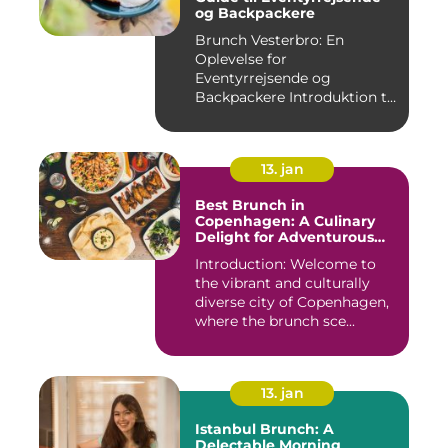
og Backpackere
Brunch Vesterbro: En
Oplevelse for
Eventyrrejsende og
Backpackere Introduktion til
Brunch Vesterb...
13. jan
Best Brunch in
Copenhagen: A Culinary
Delight for Adventurous
Travelers and Backpackers
Introduction: Welcome to
the vibrant and culturally
diverse city of Copenhagen,
where the brunch sce...
13. jan
Istanbul Brunch: A
Delectable Morning