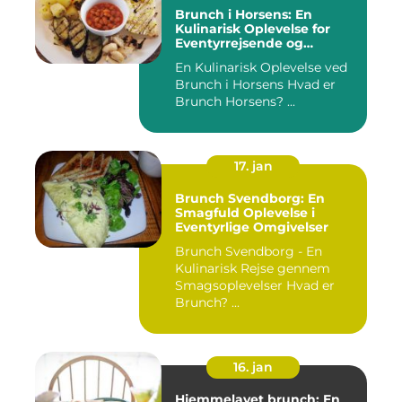
Brunch i Horsens: En
Kulinarisk Oplevelse for
Eventyrrejsende og
Backpackere
En Kulinarisk Oplevelse ved
Brunch i Horsens Hvad er
Brunch Horsens? ...
17. jan
Brunch Svendborg: En
Smagfuld Oplevelse i
Eventyrlige Omgivelser
Brunch Svendborg - En
Kulinarisk Rejse gennem
Smagsoplevelser Hvad er
Brunch? ...
16. jan
Hjemmelavet brunch: En