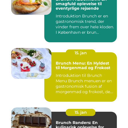
smagfuld oplevelse til
eventyrlige rejsende
Introduktion Brunch er en
gastronomisk trend, der
vinder frem over hele kloden.
I København er brun...
15. jan
Brunch Menu: En Hyldest
til Morgenmad og Frokost
Introduktion til Brunch
Menu Brunch menuen er en
gastronomisk fusion af
morgenmad og frokost, der
g...
15. jan
Brunch Randers: En
kulinarisk oplevelse for