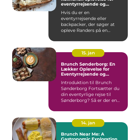
eventyrrejsende og
backpackere
Hvis du er en
eventyrrejsende eller
backpacker, der søger at
opleve Randers på en
anderledes og smag...
15. jan
Brunch Sønderborg: En
Lækker Oplevelse for
Eventyrrejsende og
Backpackere
Introduktion til Brunch
Sønderborg Fortsætter du
din eventyrlige rejse til
Sønderborg? Så er der en...
14. jan
Brunch Near Me: A
Gastronomic Exploration