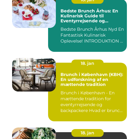
Bedste Brunch Århus: En
Kulinarisk Guide til
Eventyrrejsende og
Backpackere
Bedste Brunch Århus Nyd En
Fantastisk Kulinarisk
Oplevelse! INTRODUKTION ...
18. jan
Brunch i København (KBH):
En udforskning af en
mættende tradition
Brunch i København - En
mættende tradition for
eventyrrejsende og
backpackere Hvad er brunch
og h...
18. jan