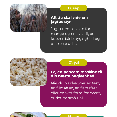
17. sep
Alt du skal vide om
jagtudstyr
Jagt er en passion for
mange og en livsstil, der
kræver både dygtighed og
det rette udst...
01. jul
Lej en popcorn maskine til
din næste begivenhed
Når du planlægger en fest,
en filmaften, en firmafest
eller enhver form for event,
er det de små uni...
18. jan