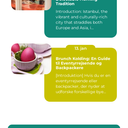
Tradition
Introduction: Istanbul, the
vibrant and culturally-rich
city that straddles both
Europe and Asia, i...
13. jan
Brunch Kolding: En Guide
til Eventyrrejsende og
Backpackere
[Introduktion] Hvis du er en
eventyrrejsende eller
backpacker, der nyder at
udforske forskellige bye...