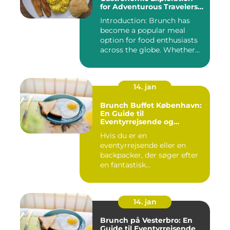
for Adventurous Travelers
and Backpackers
Introduction: Brunch has
become a popular meal
option for food enthusiasts
across the globe. Whether...
14. jan
Brunch Buffet København:
En Guide til
Eventyrrejsende og
Backpackere
Hvis du er en
eventyrrejsende eller en
backpacker, der søger efter
en fantastisk
brunchoplevelse i K...
14. jan
Brunch på Vesterbro: En
Guide til Eventyrrejsende