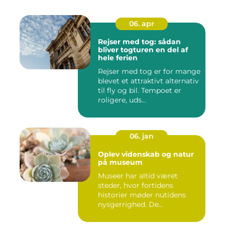
06. apr
Rejser med tog: sådan
bliver togturen en del af
hele ferien
Rejser med tog er for mange
blevet et attraktivt alternativ
til fly og bil. Tempoet er
roligere, uds...
06. jan
Oplev videnskab og natur
på museum
Museer har altid været
steder, hvor fortidens
historier møder nutidens
nysgerrighed. De...