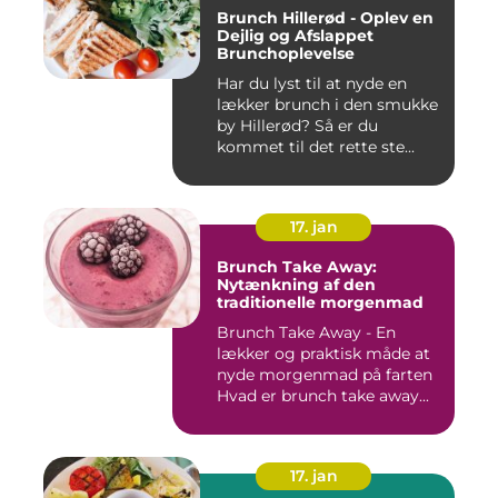
Brunch Hillerød - Oplev en
Dejlig og Afslappet
Brunchoplevelse
Har du lyst til at nyde en
lækker brunch i den smukke
by Hillerød? Så er du
kommet til det rette ste...
17. jan
Brunch Take Away:
Nytænkning af den
traditionelle morgenmad
Brunch Take Away - En
lækker og praktisk måde at
nyde morgenmad på farten
Hvad er brunch take away...
17. jan