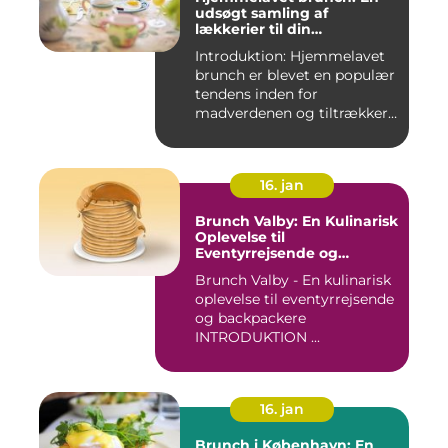
udsøgt samling af
lækkerier til din
morgenmad
Introduktion: Hjemmelavet
brunch er blevet en populær
tendens inden for
madverdenen og tiltrækker
en...
16. jan
Brunch Valby: En Kulinarisk
Oplevelse til
Eventyrrejsende og
Backpackere
Brunch Valby - En kulinarisk
oplevelse til eventyrrejsende
og backpackere
INTRODUKTION ...
16. jan
Brunch i København: En