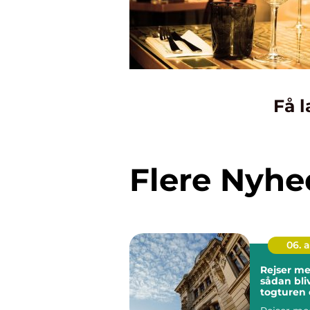
Få l
Flere Nyhe
06. 
Rejser me
sådan bli
togturen 
hele ferie