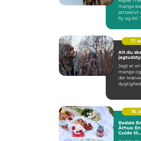
Rejser med
mange ble
attraktivt 
fly og bil
roligere, ud
17. 
Alt du sk
jagtudsty
Jagt er en
mange og e
der kræve
dygtighed
rette udst..
18. j
Bedste B
Århus: En
Guide til
Eventyrre