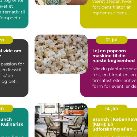
 tog er for
været steder, hvor
vet et
fortidens historier
alternativ til
møder nutidens
. Tempoet er
nysgerrighed. De...
s...
sep
01. jul
al vide om
Lej en popcorn
r
maskine til din
næste begivenhed
 passion for
Når du planlægger 
n livsstil,
fest, en filmaften, en
r både
firmafest eller enhve
 og det
form for event, er de
.
de små uni...
an
18. jan
runch
Brunch i Københav
 Kulinarisk
(KBH): En
udforskning af en
jsende og
mættende tradition