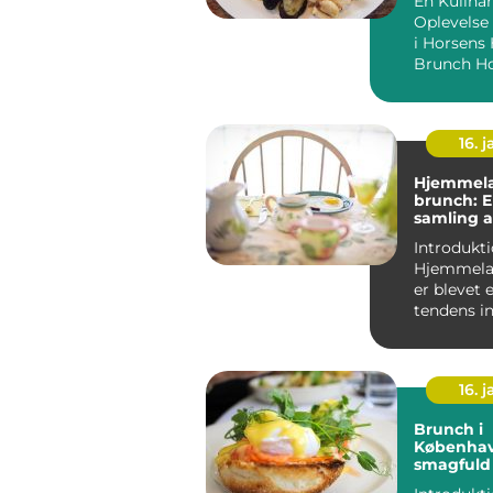
En Kulinar
Oplevelse
i Horsens Hvad er
16. j
Hjemmela
brunch: 
samling a
til din 
Introdukti
Hjemmela
er blevet
tendens i
madverde
tiltrækker 
16. j
Brunch i
Københav
smagfuld 
til eventy