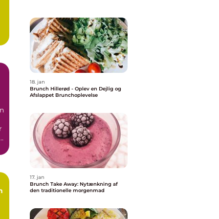
18. jan
Brunch Hillerød - Oplev en Dejlig og
Afslappet Brunchoplevelse
en
r
t
17. jan
Brunch Take Away: Nytænkning af
n
den traditionelle morgenmad