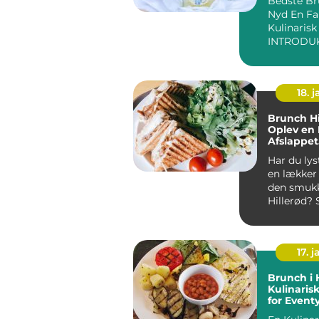
Bedste Br
Backpack
Nyd En Fa
Kulinarisk
18. j
Brunch Hi
Oplev en 
Afslappet
Brunchop
Har du lyst
en lækker
den smuk
Hillerød? 
kommet til
ste...
17. j
Brunch i 
Kulinaris
for Event
og Backp