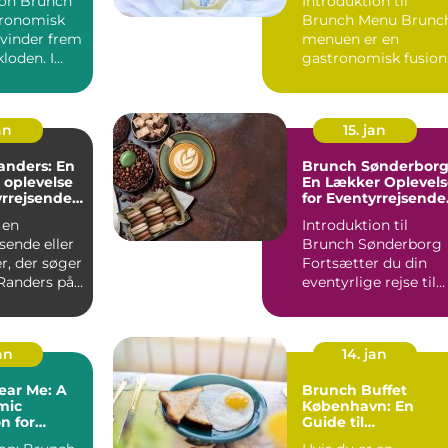
runch
Introduktion til
tronomisk
Brunch Menu Brunch
 vinder frem
menuen er en
kloden. I
gastronomisk fusion
er brun...
af morgenmad og
frokost, der g...
an
15. jan
anders: En
Brunch Sønderborg
k oplevelse
En Lækker Oplevels
yrrejsende
for Eventyrrejsende
ackere
og Backpackere
 en
Introduktion til
sende eller
Brunch Sønderborg
r, der søger
Fortsætter du din
 Randers på
eventyrlige rejse til
edes og
Sønderborg? Så er
der en...
jan
14. jan
ear Me: A
Brunch Buffet
mic
København: En
n for
Guide til
ous
Eventyrrejsende og